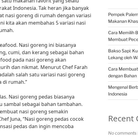
satu makanan favorit yang selalu
akat Indonesia. Tak heran jika banyak
Pempek Palemb
 nasi goreng di rumah dengan variasi
Makanan Khas 
ini kita akan membahas 5 variasi nasi
rumah.
Cara Memilih 
Membuat Pece
eafood. Nasi goreng ini biasanya
Bakso Sapi: Kul
, cumi, dan kerang sebagai bahan
Lekang oleh W
ood pada nasi goreng akan
urih dan nikmat. Menurut Chef Farah
Cara Membuat 
dalah salah satu variasi nasi goreng
dengan Bahan
a di rumah.”
Mengenal Berba
Indonesia
as. Nasi goreng pedas biasanya
u sambal sebagai bahan tambahan.
membuat nasi goreng semakin
Recent
hef Juna, “Nasi goreng pedas cocok
nsasi pedas dan ingin mencoba
No comments t