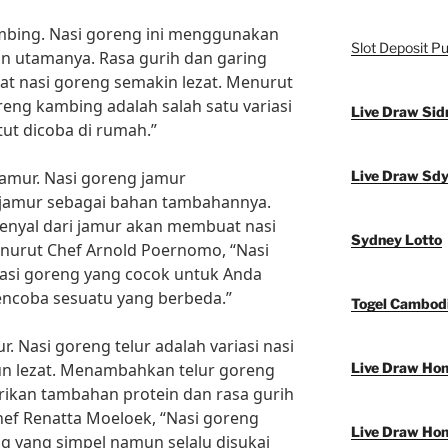
ambing. Nasi goreng ini menggunakan
Slot Deposit Pu
n utamanya. Rasa gurih dan garing
 nasi goreng semakin lezat. Menurut
reng kambing adalah salah satu variasi
Live Draw Sid
ut dicoba di rumah.”
amur. Nasi goreng jamur
Live Draw Sd
 jamur sebagai bahan tambahannya.
kenyal dari jamur akan membuat nasi
Sydney Lotto
nurut Chef Arnold Poernomo, “Nasi
nasi goreng yang cocok untuk Anda
encoba sesuatu yang berbeda.”
Togel Cambod
r. Nasi goreng telur adalah variasi nasi
n lezat. Menambahkan telur goreng
Live Draw Ho
ikan tambahan protein dan rasa gurih
ef Renatta Moeloek, “Nasi goreng
Live Draw Ho
eng yang simpel namun selalu disukai