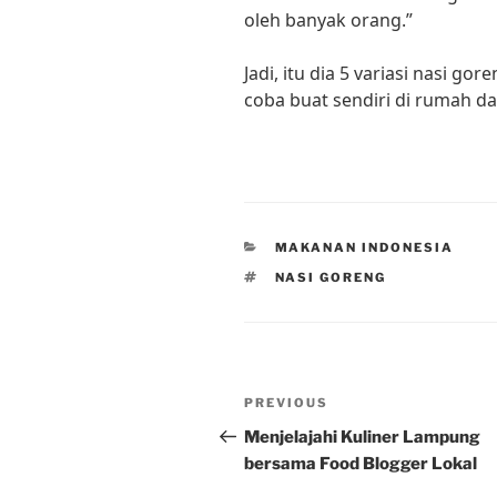
oleh banyak orang.”
Jadi, itu dia 5 variasi nasi go
coba buat sendiri di rumah d
CATEGORIES
MAKANAN INDONESIA
TAGS
NASI GORENG
Post
Previous
PREVIOUS
navigation
Post
Menjelajahi Kuliner Lampung
bersama Food Blogger Lokal