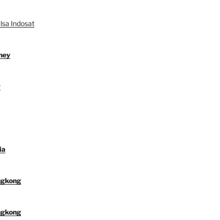
lsa Indosat
ney
y
ia
ngkong
ngkong