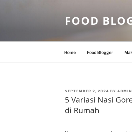
Skip
to
FOOD BLO
content
Home
Food Blogger
Mak
POSTED
SEPTEMBER 2, 2024
BY
ADMIN
ON
5 Variasi Nasi Go
di Rumah