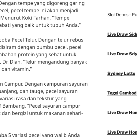
. Dengan tempe yang digoreng garing
el, pecel tempe ini akan menjadi
Slot Deposit Pu
i. Menurut Koki Farhan, “Tempe
bati yang baik untuk tubuh Anda.”
Live Draw Sid
oba Pecel Telur. Dengan telur rebus
isiram dengan bumbu pecel, pecel
mbahan protein yang sehat untuk
Live Draw Sd
i, Dr. Dian, “Telur mengandung banyak
n dan vitamin.”
Sydney Lotto
uran Campur. Dengan campuran sayuran
panjang, dan tauge, pecel sayuran
Togel Cambod
ariasi rasa dan tekstur yang
 Bambang, “Pecel sayuran campur
 dan bergizi untuk makanan sehari-
Live Draw Ho
Live Draw Ho
ba 5 variasi pecel yang wajib Anda