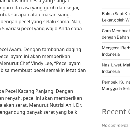
nan khas Indonesia yang sangat
gan cita rasa yang gurih dan segar,
Bakso Sapi: Kul
 untuk sarapan atau makan siang.
Lekang oleh W
dengan pecel yang selalu sama. Nah,
 5 variasi pecel yang wajib Anda coba
Cara Membuat 
dengan Bahan
Mengenal Berba
Pecel Ayam. Dengan tambahan daging
Indonesia
pecel ayam ini akan memberikan
 Menurut Chef Vindy Lee, “Pecel ayam
Nasi Liwet, M
 bisa membuat pecel semakin lezat dan
Indonesia
Pempek: Kuliner
Menggoda Sel
ba Pecel Kacang Panjang. Dengan
n renyah, pecel ini akan memberikan
 akan serat. Menurut Nutrisi Ahli, Dr.
Recent
 mengandung banyak serat yang baik
No comments t