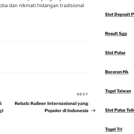
ba dan nikmati hidangan tradisional
Slot Deposit P
Result Sgp
Slot Pulsa
Bocoran Hk
Togel Taiwan
NEXT
Next
Post
i
Kebab: Kuliner Internasional yang
Slot Pulsa Tel
gi
Populer di Indonesia
Togel Tri