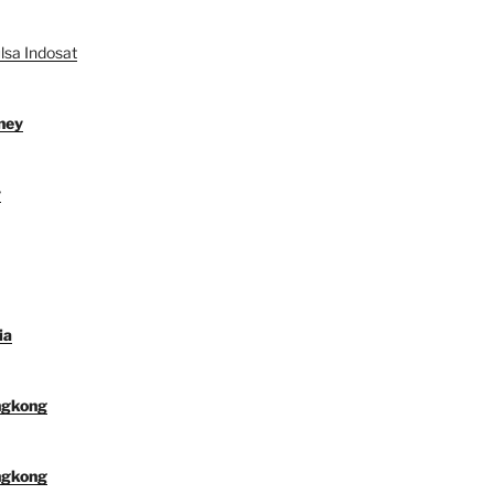
lsa Indosat
ney
y
ia
ngkong
ngkong