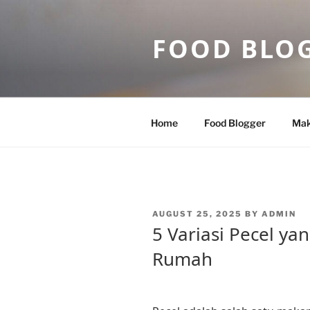
Skip
to
FOOD BLO
content
Home
Food Blogger
Mak
POSTED
AUGUST 25, 2025
BY
ADMIN
ON
5 Variasi Pecel ya
Rumah