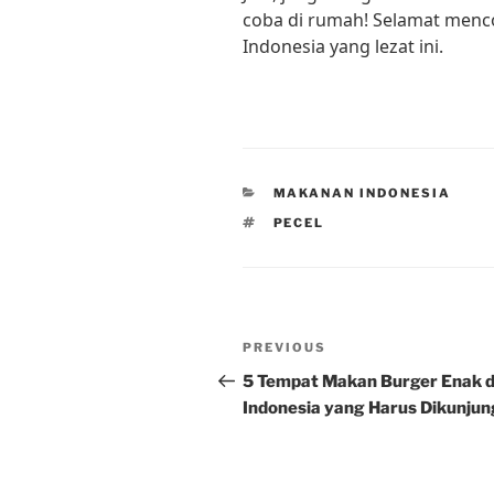
coba di rumah! Selamat menco
Indonesia yang lezat ini.
CATEGORIES
MAKANAN INDONESIA
TAGS
PECEL
Post
Previous
PREVIOUS
navigation
Post
5 Tempat Makan Burger Enak d
Indonesia yang Harus Dikunjun