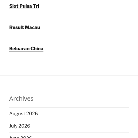
Slot Pulsa Tri
Result Macau
Keluaran China
Archives
August 2026
July 2026