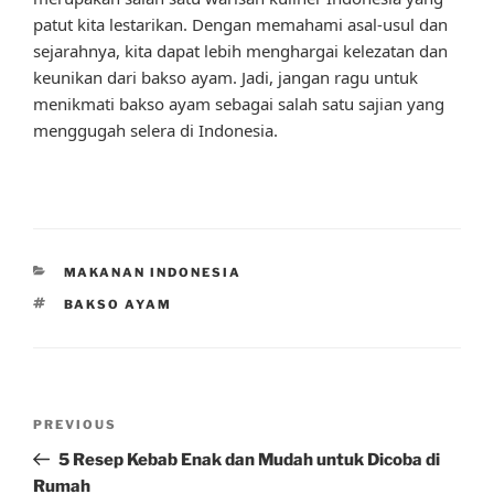
patut kita lestarikan. Dengan memahami asal-usul dan
sejarahnya, kita dapat lebih menghargai kelezatan dan
keunikan dari bakso ayam. Jadi, jangan ragu untuk
menikmati bakso ayam sebagai salah satu sajian yang
menggugah selera di Indonesia.
CATEGORIES
MAKANAN INDONESIA
TAGS
BAKSO AYAM
Post
Previous
PREVIOUS
navigation
Post
5 Resep Kebab Enak dan Mudah untuk Dicoba di
Rumah