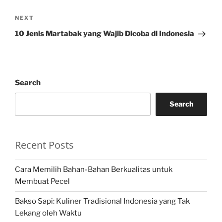
Next
NEXT
Post
10 Jenis Martabak yang Wajib Dicoba di Indonesia
Search
Search
Recent Posts
Cara Memilih Bahan-Bahan Berkualitas untuk
Membuat Pecel
Bakso Sapi: Kuliner Tradisional Indonesia yang Tak
Lekang oleh Waktu