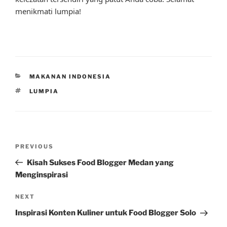
menikmati lumpia!
CATEGORIES
MAKANAN INDONESIA
TAGS
LUMPIA
Post
Previous
PREVIOUS
navigation
Post
Kisah Sukses Food Blogger Medan yang
Menginspirasi
Next
NEXT
Post
Inspirasi Konten Kuliner untuk Food Blogger Solo