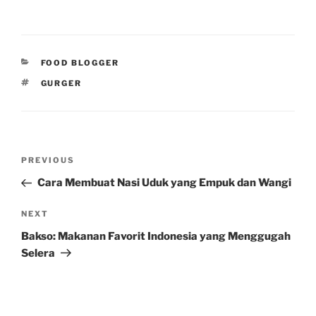
CATEGORIES
FOOD BLOGGER
TAGS
GURGER
Post
Previous
PREVIOUS
navigation
Post
Cara Membuat Nasi Uduk yang Empuk dan Wangi
Next
NEXT
Post
Bakso: Makanan Favorit Indonesia yang Menggugah
Selera