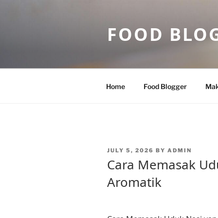
Skip
to
FOOD BLO
content
Home
Food Blogger
Mak
POSTED
JULY 5, 2026
BY
ADMIN
ON
Cara Memasak Udu
Aromatik