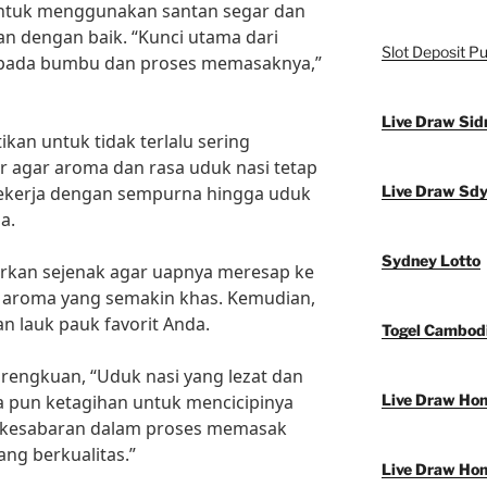
 untuk menggunakan santan segar dan
 dengan baik. “Kunci utama dari
Slot Deposit Pu
k pada bumbu dan proses memasaknya,”
Live Draw Sid
kan untuk tidak terlalu sering
 agar aroma dan rasa uduk nasi tetap
 bekerja dengan sempurna hingga uduk
Live Draw Sd
a.
Sydney Lotto
arkan sejenak agar uapnya meresap ke
 aroma yang semakin khas. Kemudian,
an lauk pauk favorit Anda.
Togel Cambod
arengkuan, “Uduk nasi yang lezat dan
 pun ketagihan untuk mencicipinya
Live Draw Ho
ah kesabaran dalam proses memasak
ng berkualitas.”
Live Draw Ho