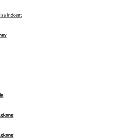
lsa Indosat
ney
y
ia
ngkong
ngkong