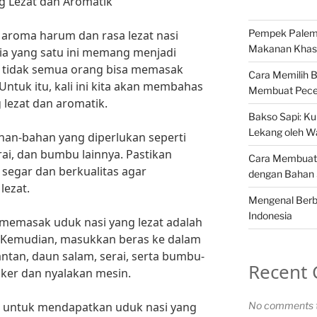
 Lezat dan Aromatik
Pempek Palemb
 aroma harum dan rasa lezat nasi
Makanan Khas 
a yang satu ini memang menjadi
, tidak semua orang bisa memasak
Cara Memilih 
ntuk itu, kali ini kita akan membahas
Membuat Pece
lezat dan aromatik.
Bakso Sapi: Kul
Lekang oleh W
han-bahan yang diperlukan seperti
rai, dan bumbu lainnya. Pastikan
Cara Membuat 
segar dan berkualitas agar
dengan Bahan
lezat.
Mengenal Berba
Indonesia
memasak uduk nasi yang lezat adalah
. Kemudian, masukkan beras ke dalam
ntan, daun salam, serai, serta bumbu-
Recent
oker dan nyalakan mesin.
, untuk mendapatkan uduk nasi yang
No comments t