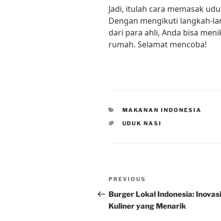
Jadi, itulah cara memasak udu
Dengan mengikuti langkah-la
dari para ahli, Anda bisa men
rumah. Selamat mencoba!
CATEGORIES
MAKANAN INDONESIA
TAGS
UDUK NASI
Post
Previous
PREVIOUS
navigation
Post
Burger Lokal Indonesia: Inovas
Kuliner yang Menarik