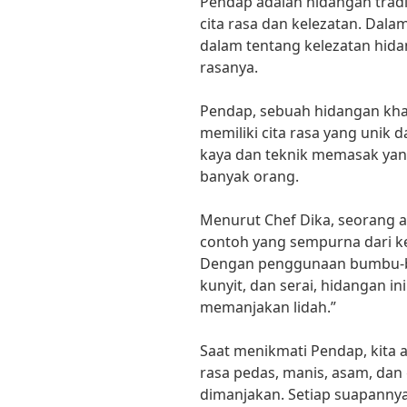
Pendap adalah hidangan trad
cita rasa dan kelezatan. Dalam 
dalam tentang kelezatan hida
rasanya.
Pendap, sebuah hidangan kha
memiliki cita rasa yang uni
kaya dan teknik memasak yang 
banyak orang.
Menurut Chef Dika, seorang ah
contoh yang sempurna dari 
Dengan penggunaan bumbu-bu
kunyit, dan serai, hidangan in
memanjakan lidah.”
Saat menikmati Pendap, kita
rasa pedas, manis, asam, dan
dimanjakan. Setiap suapanny