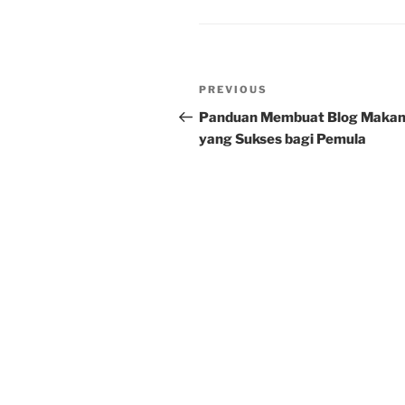
Post
Previous
PREVIOUS
navigation
Post
Panduan Membuat Blog Maka
yang Sukses bagi Pemula