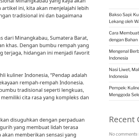
isional Minangkabau yang kaya akan
artikel ini, kita akan menjelajahi lebih
Bakso Sapi: Kul
ngan tradisional ini dan bagaimana
Lekang oleh W
Cara Membuat 
s dari Minangkabau, Sumatera Barat,
dengan Bahan
k dan khas. Dengan bumbu rempah yang
Mengenal Berba
terjaga, hidangan ini menjadi favorit
Indonesia
Nasi Liwet, M
li kuliner Indonesia, “Pendap adalah
Indonesia
kekayaan rempah-rempah Indonesia.
Pempek: Kuliner
mbu tradisional seperti lengkuas,
Menggoda Sel
i memiliki cita rasa yang kompleks dan
Recent
 akan disuguhkan dengan perpaduan
 gurih yang membuat lidah terasa
a akan memberikan sensasi yang
No comments t