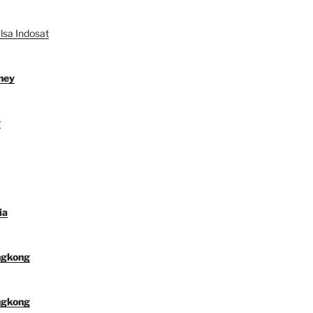
lsa Indosat
ney
y
ia
ngkong
ngkong