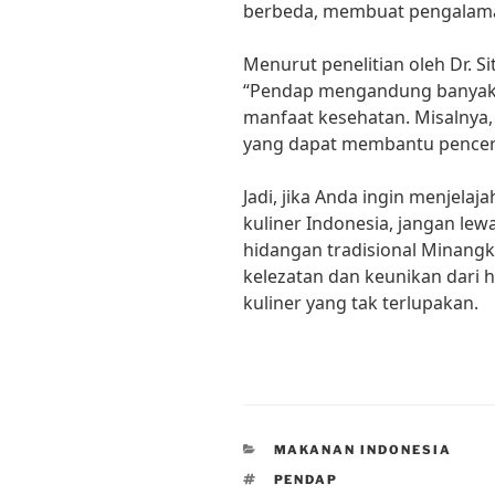
berbeda, membuat pengalama
Menurut penelitian oleh Dr. Si
“Pendap mengandung banyak
manfaat kesehatan. Misalnya, 
yang dapat membantu pencer
Jadi, jika Anda ingin menjelaj
kuliner Indonesia, jangan le
hidangan tradisional Minang
kelezatan dan keunikan dari 
kuliner yang tak terlupakan.
CATEGORIES
MAKANAN INDONESIA
TAGS
PENDAP