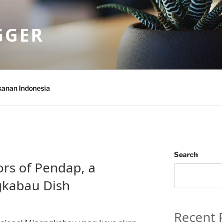
GGER
anan Indonesia
Search
ors of Pendap, a
gkabau Dish
Recent 