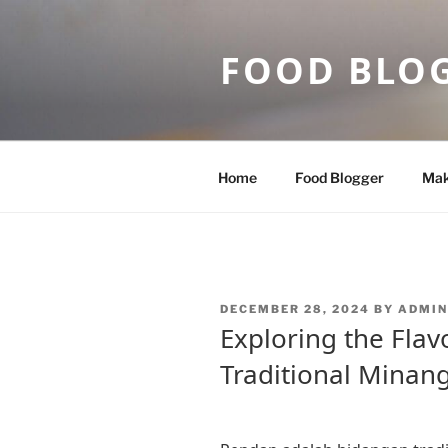
Skip
to
FOOD BLO
content
Home
Food Blogger
Mak
POSTED
DECEMBER 28, 2024
BY
ADMIN
ON
Exploring the Flav
Traditional Minan