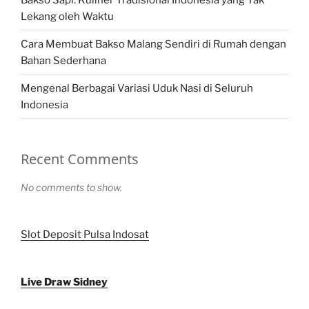
Lekang oleh Waktu
Cara Membuat Bakso Malang Sendiri di Rumah dengan
Bahan Sederhana
Mengenal Berbagai Variasi Uduk Nasi di Seluruh
Indonesia
Recent Comments
No comments to show.
Slot Deposit Pulsa Indosat
Live Draw Sidney