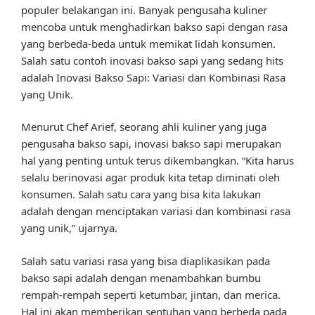
populer belakangan ini. Banyak pengusaha kuliner
mencoba untuk menghadirkan bakso sapi dengan rasa
yang berbeda-beda untuk memikat lidah konsumen.
Salah satu contoh inovasi bakso sapi yang sedang hits
adalah Inovasi Bakso Sapi: Variasi dan Kombinasi Rasa
yang Unik.
Menurut Chef Arief, seorang ahli kuliner yang juga
pengusaha bakso sapi, inovasi bakso sapi merupakan
hal yang penting untuk terus dikembangkan. “Kita harus
selalu berinovasi agar produk kita tetap diminati oleh
konsumen. Salah satu cara yang bisa kita lakukan
adalah dengan menciptakan variasi dan kombinasi rasa
yang unik,” ujarnya.
Salah satu variasi rasa yang bisa diaplikasikan pada
bakso sapi adalah dengan menambahkan bumbu
rempah-rempah seperti ketumbar, jintan, dan merica.
Hal ini akan memberikan sentuhan yang berbeda pada