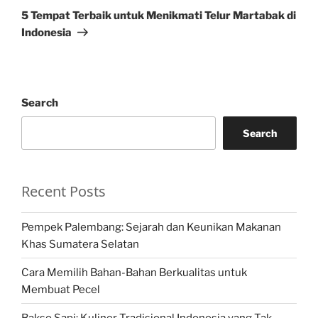
Post
5 Tempat Terbaik untuk Menikmati Telur Martabak di
Indonesia
Search
Search
Recent Posts
Pempek Palembang: Sejarah dan Keunikan Makanan
Khas Sumatera Selatan
Cara Memilih Bahan-Bahan Berkualitas untuk
Membuat Pecel
Bakso Sapi: Kuliner Tradisional Indonesia yang Tak