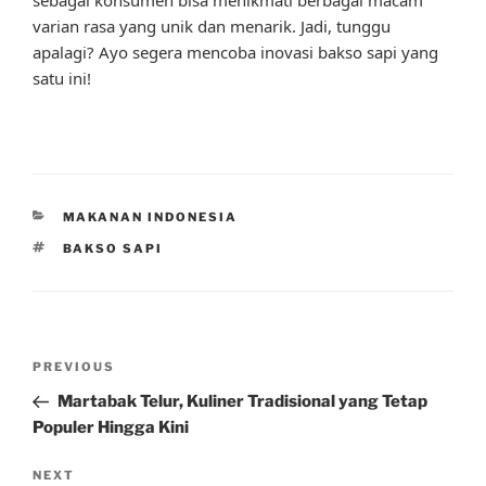
varian rasa yang unik dan menarik. Jadi, tunggu
apalagi? Ayo segera mencoba inovasi bakso sapi yang
satu ini!
CATEGORIES
MAKANAN INDONESIA
TAGS
BAKSO SAPI
Post
Previous
PREVIOUS
navigation
Post
Martabak Telur, Kuliner Tradisional yang Tetap
Populer Hingga Kini
Next
NEXT