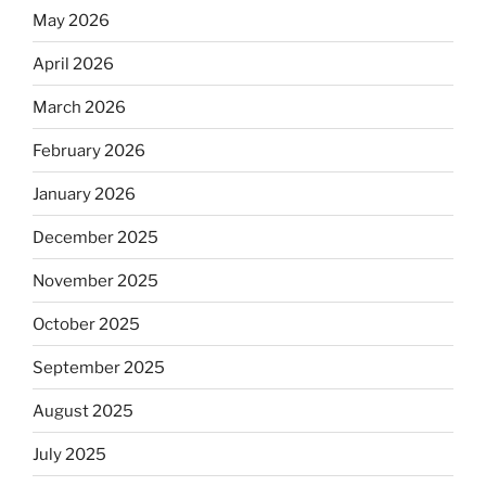
May 2026
April 2026
March 2026
February 2026
January 2026
December 2025
November 2025
October 2025
September 2025
August 2025
July 2025