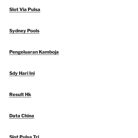
Slot Via Pulsa
Sydney Pools
Pengeluaran Kamboja
Sdy Hari Ini
Result Hk
Data China
Slot Pulsa Tri