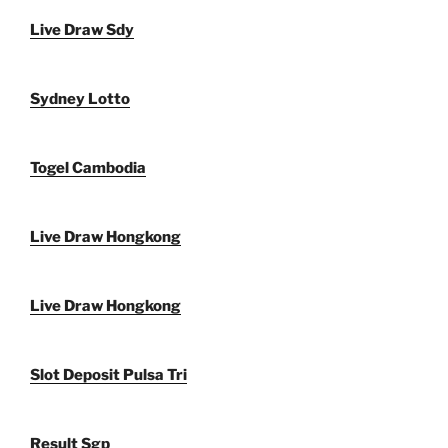
Live Draw Sdy
Sydney Lotto
Togel Cambodia
Live Draw Hongkong
Live Draw Hongkong
Slot Deposit Pulsa Tri
Result Sgp