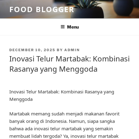
Skip
FOOD BLOGGER
to
content
Menu
POSTED
DECEMBER 10, 2025
BY
ADMIN
ON
Inovasi Telur Martabak: Kombinasi
Rasanya yang Menggoda
Inovasi Telur Martabak: Kombinasi Rasanya yang
Menggoda
Martabak memang sudah menjadi makanan favorit
banyak orang di Indonesia. Namun, siapa sangka
bahwa ada inovasi telur martabak yang semakin
membuat lidah tergoda? Ya, inovasi telur martabak