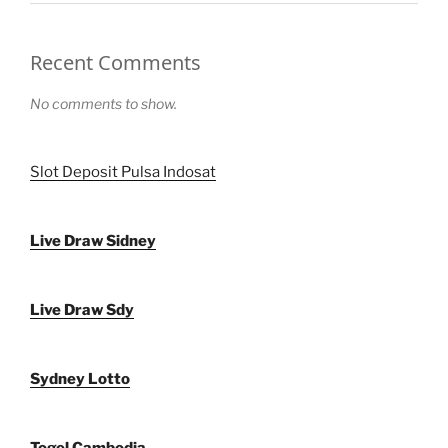
Recent Comments
No comments to show.
Slot Deposit Pulsa Indosat
Live Draw Sidney
Live Draw Sdy
Sydney Lotto