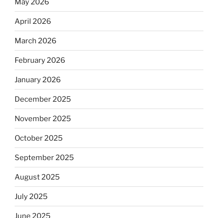
May 2026
April 2026
March 2026
February 2026
January 2026
December 2025
November 2025
October 2025
September 2025
August 2025
July 2025
June 2025