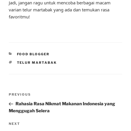
Jadi, jangan ragu untuk mencoba berbagai macam
varian telur martabak yang ada dan temukan rasa
favoritmu!
CATEGORIES
FOOD BLOGGER
TAGS
TELUR MARTABAK
Post
Previous
PREVIOUS
navigation
Post
Rahasia Rasa Nikmat Makanan Indonesia yang
Menggugah Selera
Next
NEXT