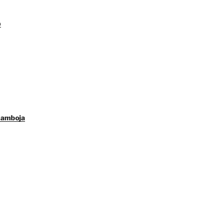
p
Kamboja