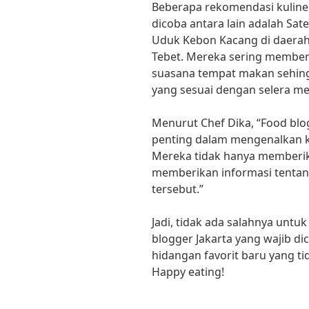
Beberapa rekomendasi kuliner
dicoba antara lain adalah Sat
Uduk Kebon Kacang di daerah
Tebet. Mereka sering memberi
suasana tempat makan sehin
yang sesuai dengan selera me
Menurut Chef Dika, “Food blo
penting dalam mengenalkan ku
Mereka tidak hanya memberik
memberikan informasi tentan
tersebut.”
Jadi, tidak ada salahnya untuk
blogger Jakarta yang wajib d
hidangan favorit baru yang t
Happy eating!