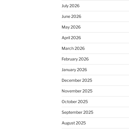
July 2026
June 2026
May 2026
April 2026
March 2026
February 2026
January 2026
December 2025
November 2025
October 2025
September 2025
August 2025