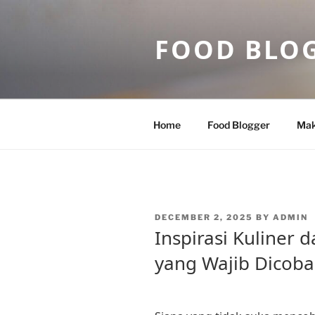
Skip
to
FOOD BLO
content
Home
Food Blogger
Mak
POSTED
DECEMBER 2, 2025
BY
ADMIN
ON
Inspirasi Kuliner 
yang Wajib Dicoba