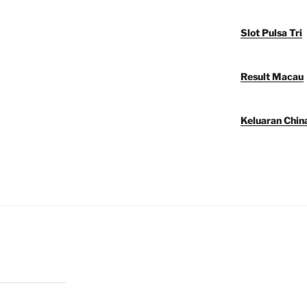
Slot Pulsa Tri
Result Macau
Keluaran Chin