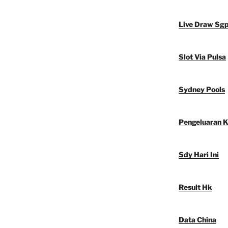
Live Draw Sg
Slot Via Pulsa
Sydney Pools
Pengeluaran 
Sdy Hari Ini
Result Hk
Data China