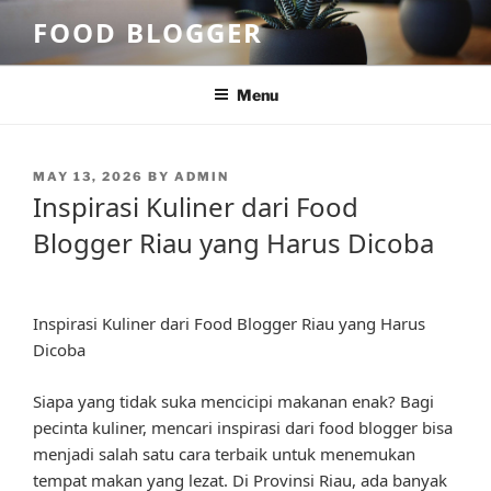
Skip
FOOD BLOGGER
to
content
Menu
POSTED
MAY 13, 2026
BY
ADMIN
ON
Inspirasi Kuliner dari Food
Blogger Riau yang Harus Dicoba
Inspirasi Kuliner dari Food Blogger Riau yang Harus
Dicoba
Siapa yang tidak suka mencicipi makanan enak? Bagi
pecinta kuliner, mencari inspirasi dari food blogger bisa
menjadi salah satu cara terbaik untuk menemukan
tempat makan yang lezat. Di Provinsi Riau, ada banyak