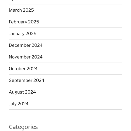
March 2025
February 2025
January 2025
December 2024
November 2024
October 2024
September 2024
August 2024
July 2024
Categories