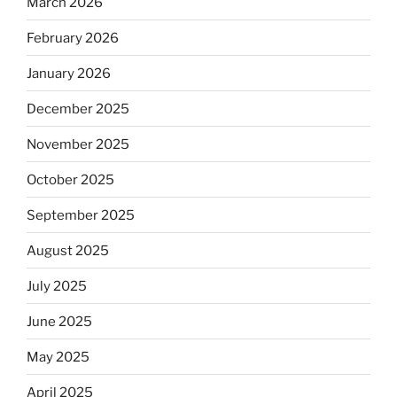
March 2026
February 2026
January 2026
December 2025
November 2025
October 2025
September 2025
August 2025
July 2025
June 2025
May 2025
April 2025