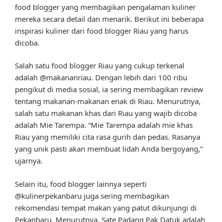
food blogger yang membagikan pengalaman kuliner
mereka secara detail dan menarik. Berikut ini beberapa
inspirasi kuliner dari food blogger Riau yang harus
dicoba.
Salah satu food blogger Riau yang cukup terkenal
adalah @makananriau. Dengan lebih dari 100 ribu
pengikut di media sosial, ia sering membagikan review
tentang makanan-makanan enak di Riau. Menurutnya,
salah satu makanan khas dari Riau yang wajib dicoba
adalah Mie Tarempa. “Mie Tarempa adalah mie khas
Riau yang memiliki cita rasa gurih dan pedas. Rasanya
yang unik pasti akan membuat lidah Anda bergoyang,”
ujarnya.
Selain itu, food blogger lainnya seperti
@kulinerpekanbaru juga sering membagikan
rekomendasi tempat makan yang patut dikunjungi di
Pekanbaru. Menurutnya, Sate Padang Pak Datuk adalah