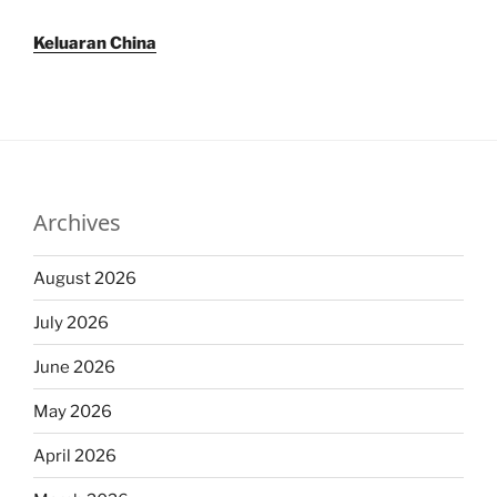
Keluaran China
Archives
August 2026
July 2026
June 2026
May 2026
April 2026