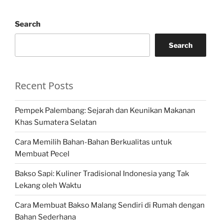
Search
Search
Recent Posts
Pempek Palembang: Sejarah dan Keunikan Makanan
Khas Sumatera Selatan
Cara Memilih Bahan-Bahan Berkualitas untuk
Membuat Pecel
Bakso Sapi: Kuliner Tradisional Indonesia yang Tak
Lekang oleh Waktu
Cara Membuat Bakso Malang Sendiri di Rumah dengan
Bahan Sederhana