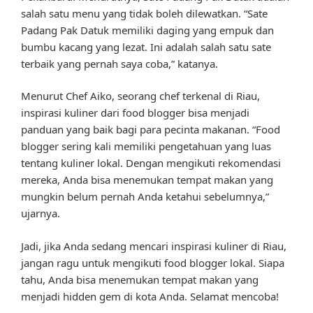
salah satu menu yang tidak boleh dilewatkan. “Sate
Padang Pak Datuk memiliki daging yang empuk dan
bumbu kacang yang lezat. Ini adalah salah satu sate
terbaik yang pernah saya coba,” katanya.
Menurut Chef Aiko, seorang chef terkenal di Riau,
inspirasi kuliner dari food blogger bisa menjadi
panduan yang baik bagi para pecinta makanan. “Food
blogger sering kali memiliki pengetahuan yang luas
tentang kuliner lokal. Dengan mengikuti rekomendasi
mereka, Anda bisa menemukan tempat makan yang
mungkin belum pernah Anda ketahui sebelumnya,”
ujarnya.
Jadi, jika Anda sedang mencari inspirasi kuliner di Riau,
jangan ragu untuk mengikuti food blogger lokal. Siapa
tahu, Anda bisa menemukan tempat makan yang
menjadi hidden gem di kota Anda. Selamat mencoba!