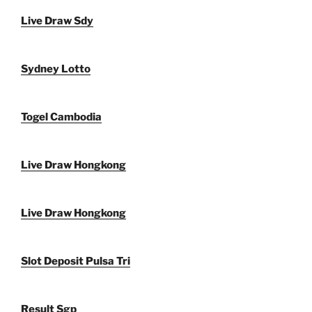
Live Draw Sdy
Sydney Lotto
Togel Cambodia
Live Draw Hongkong
Live Draw Hongkong
Slot Deposit Pulsa Tri
Result Sgp