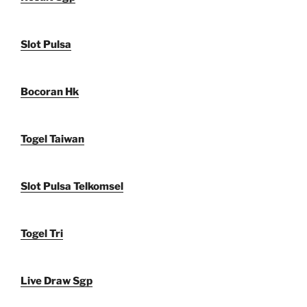
Slot Pulsa
Bocoran Hk
Togel Taiwan
Slot Pulsa Telkomsel
Togel Tri
Live Draw Sgp