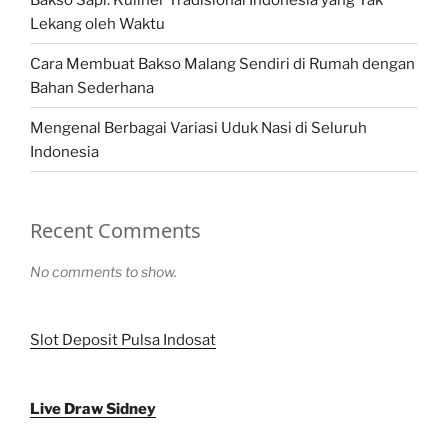
Lekang oleh Waktu
Cara Membuat Bakso Malang Sendiri di Rumah dengan
Bahan Sederhana
Mengenal Berbagai Variasi Uduk Nasi di Seluruh
Indonesia
Recent Comments
No comments to show.
Slot Deposit Pulsa Indosat
Live Draw Sidney