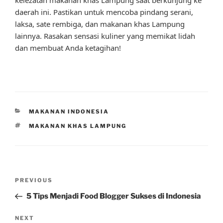
daerah ini. Pastikan untuk mencoba pindang serani,
laksa, sate rembiga, dan makanan khas Lampung
lainnya. Rasakan sensasi kuliner yang memikat lidah
dan membuat Anda ketagihan!
CATEGORIES
MAKANAN INDONESIA
TAGS
MAKANAN KHAS LAMPUNG
Post
Previous
PREVIOUS
navigation
Post
5 Tips Menjadi Food Blogger Sukses di Indonesia
Next
NEXT