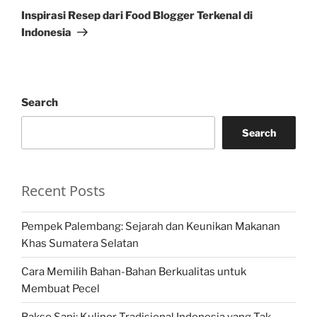
Post
Inspirasi Resep dari Food Blogger Terkenal di
Indonesia
Search
Search
Recent Posts
Pempek Palembang: Sejarah dan Keunikan Makanan
Khas Sumatera Selatan
Cara Memilih Bahan-Bahan Berkualitas untuk
Membuat Pecel
Bakso Sapi: Kuliner Tradisional Indonesia yang Tak