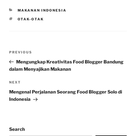
CATEGORIES
MAKANAN INDONESIA
TAGS
OTAK-OTAK
Post
Previous
PREVIOUS
navigation
Post
Mengungkap Kreativitas Food Blogger Bandung
dalam Menyajikan Makanan
Next
NEXT
Post
Mengenal Perjalanan Seorang Food Blogger Solo di
Indonesia
Search