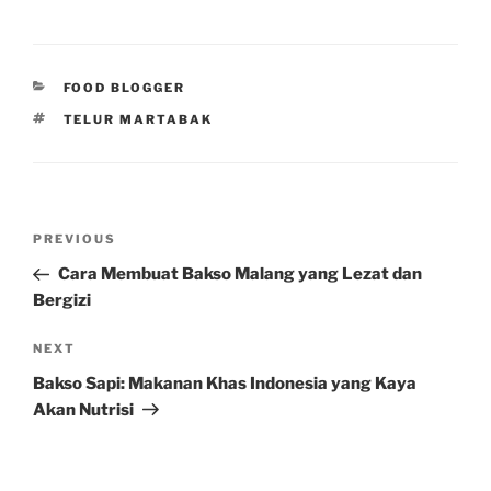
CATEGORIES
FOOD BLOGGER
TAGS
TELUR MARTABAK
Post
Previous
PREVIOUS
navigation
Post
Cara Membuat Bakso Malang yang Lezat dan
Bergizi
Next
NEXT
Post
Bakso Sapi: Makanan Khas Indonesia yang Kaya
Akan Nutrisi