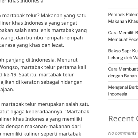
ner Khas Indonesia
Pempek Palemb
n martabak telur? Makanan yang satu
Makanan Khas 
iner khas Indonesia yang sangat
pakan salah satu jenis martabak yang
Cara Memilih 
g, bawang, dan bumbu rempah-rempah
Membuat Pece
a rasa yang khas dan lezat.
Bakso Sapi: Kul
Lekang oleh W
rah panjang di Indonesia. Menurut
m Wongso, martabak telur pertama kali
Cara Membuat 
 ke-19. Saat itu, martabak telur
dengan Bahan
jikan di keraton sebagai hidangan
Mengenal Berba
ajaan.
Indonesia
 martabak telur merupakan salah satu
patut dijaga keberadaannya. “Martabak
Recent
liner khas Indonesia yang memiliki
beda dengan makanan-makanan dari
a memiliki kuliner seperti martabak
No comments t