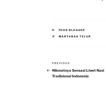
CATEGORIES
FOOD BLOGGER
TAGS
MARTABAK TELUR
Post
Previous
PREVIOUS
navigation
Post
Nikmatnya Sensasi Liwet Nasi
Tradisional Indonesia