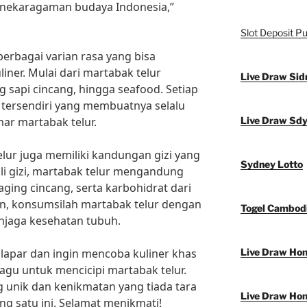
eanekaragaman budaya Indonesia,”
Slot Deposit Pu
berbagai varian rasa yang bisa
liner. Mulai dari martabak telur
Live Draw Sid
 sapi cincang, hingga seafood. Setiap
n tersendiri yang membuatnya selalu
ar martabak telur.
Live Draw Sd
elur juga memiliki kandungan gizi yang
Sydney Lotto
li gizi, martabak telur mengandung
daging cincang, serta karbohidrat dari
n, konsumsilah martabak telur dengan
Togel Cambod
njaga kesehatan tubuh.
 lapar dan ingin mencoba kuliner khas
Live Draw Ho
ragu untuk mencicipi martabak telur.
g unik dan kenikmatan yang tiada tara
Live Draw Ho
ang satu ini. Selamat menikmati!