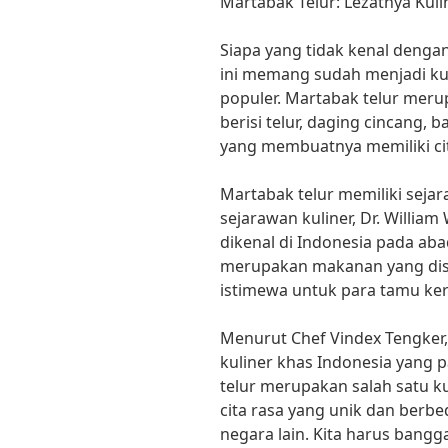
Martabak Telur: Lezatnya Kuli
Siapa yang tidak kenal denga
ini memang sudah menjadi kul
populer. Martabak telur meru
berisi telur, daging cincan
yang membuatnya memiliki cit
Martabak telur memiliki seja
sejarawan kuliner, Dr. Willia
dikenal di Indonesia pada abad
merupakan makanan yang disa
istimewa untuk para tamu ker
Menurut Chef Vindex Tengker,
kuliner khas Indonesia yang 
telur merupakan salah satu ku
cita rasa yang unik dan ber
negara lain. Kita harus bangg