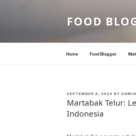
Skip
to
FOOD BLO
content
Home
Food Blogger
Mak
POSTED
SEPTEMBER 8, 2024
BY
ADMI
ON
Martabak Telur: L
Indonesia