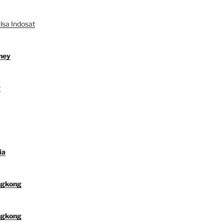
lsa Indosat
ney
y
ia
ngkong
ngkong