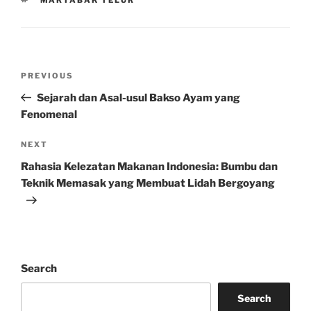
Post
Previous
PREVIOUS
navigation
Post
Sejarah dan Asal-usul Bakso Ayam yang
Fenomenal
Next
NEXT
Post
Rahasia Kelezatan Makanan Indonesia: Bumbu dan
Teknik Memasak yang Membuat Lidah Bergoyang
Search
Search