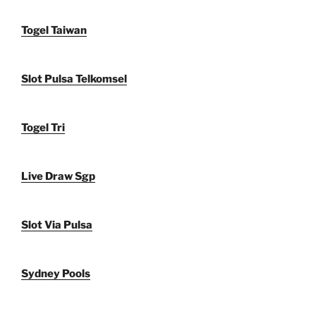
Togel Taiwan
Slot Pulsa Telkomsel
Togel Tri
Live Draw Sgp
Slot Via Pulsa
Sydney Pools