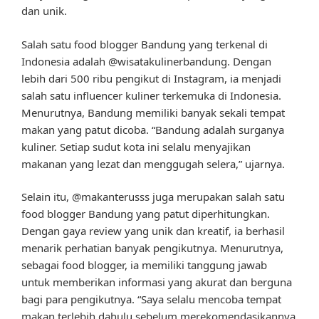
dan unik.
Salah satu food blogger Bandung yang terkenal di
Indonesia adalah @wisatakulinerbandung. Dengan
lebih dari 500 ribu pengikut di Instagram, ia menjadi
salah satu influencer kuliner terkemuka di Indonesia.
Menurutnya, Bandung memiliki banyak sekali tempat
makan yang patut dicoba. “Bandung adalah surganya
kuliner. Setiap sudut kota ini selalu menyajikan
makanan yang lezat dan menggugah selera,” ujarnya.
Selain itu, @makanterusss juga merupakan salah satu
food blogger Bandung yang patut diperhitungkan.
Dengan gaya review yang unik dan kreatif, ia berhasil
menarik perhatian banyak pengikutnya. Menurutnya,
sebagai food blogger, ia memiliki tanggung jawab
untuk memberikan informasi yang akurat dan berguna
bagi para pengikutnya. “Saya selalu mencoba tempat
makan terlebih dahulu sebelum merekomendasikannya