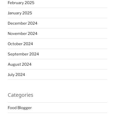
February 2025
January 2025
December 2024
November 2024
October 2024
September 2024
August 2024
July 2024
Categories
Food Blogger