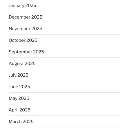
January 2026
December 2025
November 2025
October 2025
September 2025
August 2025
July 2025
June 2025
May 2025
April 2025
March 2025