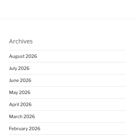
Archives
August 2026
July 2026
June 2026
May 2026
April 2026
March 2026
February 2026