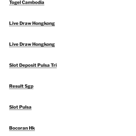
Togel Cambodia
Live Draw Hongkong
Live Draw Hongkong
Slot Deposit Pulsa Tri
Result Sgp
Slot Pulsa
Bocoran Hk