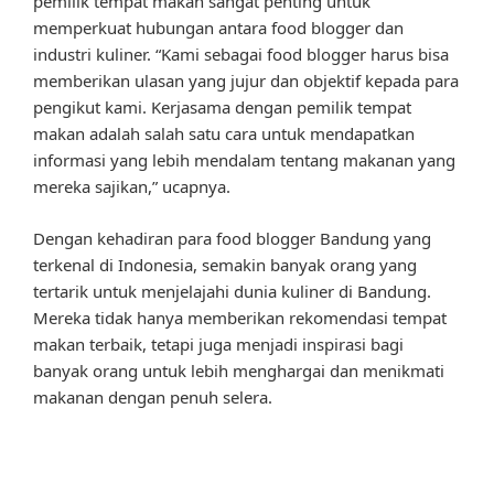
pemilik tempat makan sangat penting untuk
memperkuat hubungan antara food blogger dan
industri kuliner. “Kami sebagai food blogger harus bisa
memberikan ulasan yang jujur dan objektif kepada para
pengikut kami. Kerjasama dengan pemilik tempat
makan adalah salah satu cara untuk mendapatkan
informasi yang lebih mendalam tentang makanan yang
mereka sajikan,” ucapnya.
Dengan kehadiran para food blogger Bandung yang
terkenal di Indonesia, semakin banyak orang yang
tertarik untuk menjelajahi dunia kuliner di Bandung.
Mereka tidak hanya memberikan rekomendasi tempat
makan terbaik, tetapi juga menjadi inspirasi bagi
banyak orang untuk lebih menghargai dan menikmati
makanan dengan penuh selera.