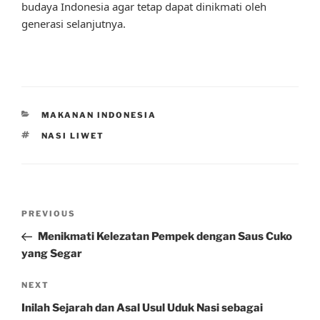
budaya Indonesia agar tetap dapat dinikmati oleh
generasi selanjutnya.
CATEGORIES
MAKANAN INDONESIA
TAGS
NASI LIWET
Post
Previous
PREVIOUS
navigation
Post
Menikmati Kelezatan Pempek dengan Saus Cuko
yang Segar
Next
NEXT
Post
Inilah Sejarah dan Asal Usul Uduk Nasi sebagai