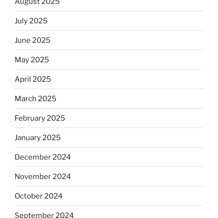
August 2025
July 2025
June 2025
May 2025
April 2025
March 2025
February 2025
January 2025
December 2024
November 2024
October 2024
September 2024