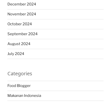
December 2024
November 2024
October 2024
September 2024
August 2024
July 2024
Categories
Food Blogger
Makanan Indonesia