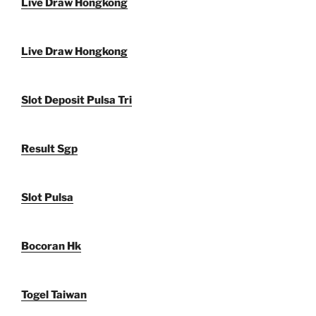
Live Draw Hongkong
Live Draw Hongkong
Slot Deposit Pulsa Tri
Result Sgp
Slot Pulsa
Bocoran Hk
Togel Taiwan