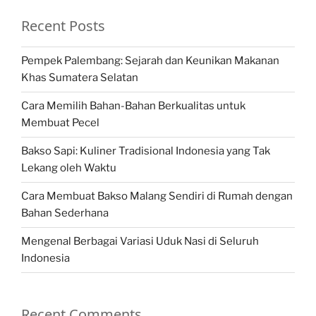
Recent Posts
Pempek Palembang: Sejarah dan Keunikan Makanan
Khas Sumatera Selatan
Cara Memilih Bahan-Bahan Berkualitas untuk
Membuat Pecel
Bakso Sapi: Kuliner Tradisional Indonesia yang Tak
Lekang oleh Waktu
Cara Membuat Bakso Malang Sendiri di Rumah dengan
Bahan Sederhana
Mengenal Berbagai Variasi Uduk Nasi di Seluruh
Indonesia
Recent Comments