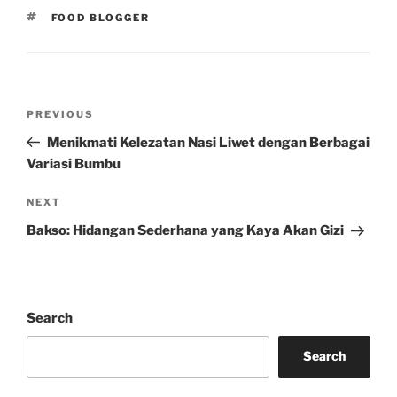
TAGS
FOOD BLOGGER
Post
Previous
PREVIOUS
navigation
Post
Menikmati Kelezatan Nasi Liwet dengan Berbagai
Variasi Bumbu
Next
NEXT
Post
Bakso: Hidangan Sederhana yang Kaya Akan Gizi
Search
Search