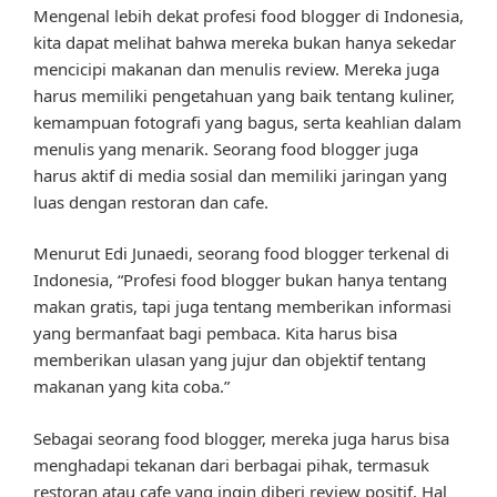
Mengenal lebih dekat profesi food blogger di Indonesia,
kita dapat melihat bahwa mereka bukan hanya sekedar
mencicipi makanan dan menulis review. Mereka juga
harus memiliki pengetahuan yang baik tentang kuliner,
kemampuan fotografi yang bagus, serta keahlian dalam
menulis yang menarik. Seorang food blogger juga
harus aktif di media sosial dan memiliki jaringan yang
luas dengan restoran dan cafe.
Menurut Edi Junaedi, seorang food blogger terkenal di
Indonesia, “Profesi food blogger bukan hanya tentang
makan gratis, tapi juga tentang memberikan informasi
yang bermanfaat bagi pembaca. Kita harus bisa
memberikan ulasan yang jujur dan objektif tentang
makanan yang kita coba.”
Sebagai seorang food blogger, mereka juga harus bisa
menghadapi tekanan dari berbagai pihak, termasuk
restoran atau cafe yang ingin diberi review positif. Hal