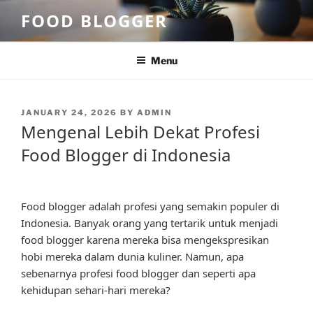
Skip
FOOD BLOGGER
to
content
Menu
POSTED
JANUARY 24, 2026
BY
ADMIN
ON
Mengenal Lebih Dekat Profesi
Food Blogger di Indonesia
Food blogger adalah profesi yang semakin populer di
Indonesia. Banyak orang yang tertarik untuk menjadi
food blogger karena mereka bisa mengekspresikan
hobi mereka dalam dunia kuliner. Namun, apa
sebenarnya profesi food blogger dan seperti apa
kehidupan sehari-hari mereka?