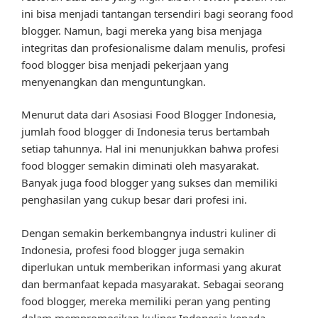
ini bisa menjadi tantangan tersendiri bagi seorang food
blogger. Namun, bagi mereka yang bisa menjaga
integritas dan profesionalisme dalam menulis, profesi
food blogger bisa menjadi pekerjaan yang
menyenangkan dan menguntungkan.
Menurut data dari Asosiasi Food Blogger Indonesia,
jumlah food blogger di Indonesia terus bertambah
setiap tahunnya. Hal ini menunjukkan bahwa profesi
food blogger semakin diminati oleh masyarakat.
Banyak juga food blogger yang sukses dan memiliki
penghasilan yang cukup besar dari profesi ini.
Dengan semakin berkembangnya industri kuliner di
Indonesia, profesi food blogger juga semakin
diperlukan untuk memberikan informasi yang akurat
dan bermanfaat kepada masyarakat. Sebagai seorang
food blogger, mereka memiliki peran yang penting
dalam mempromosikan kuliner Indonesia kepada