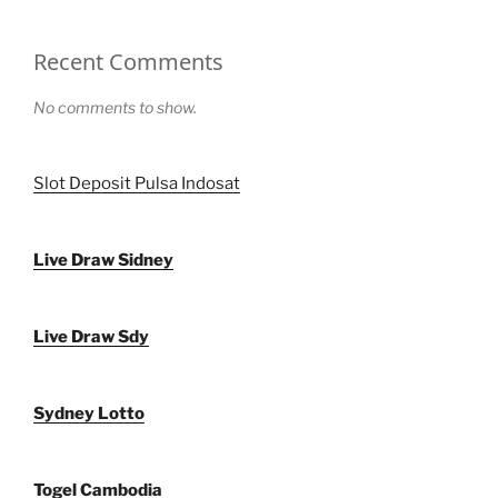
Recent Comments
No comments to show.
Slot Deposit Pulsa Indosat
Live Draw Sidney
Live Draw Sdy
Sydney Lotto
Togel Cambodia