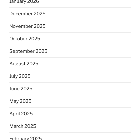
January 2026
December 2025
November 2025
October 2025
September 2025
August 2025
July 2025
June 2025
May 2025
April 2025
March 2025
February 2025