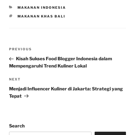
CATEGORIES
MAKANAN INDONESIA
TAGS
MAKANAN KHAS BALI
Post
Previous
PREVIOUS
navigation
Post
Kisah Sukses Food Blogger Indonesia dalam
Mempengaruhi Trend Kuliner Lokal
Next
NEXT
Post
Menjadi Influencer Kuliner di Jakarta: Strategi yang
Tepat
Search