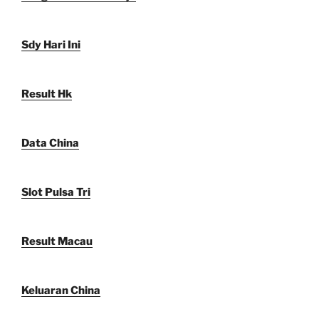
Sdy Hari Ini
Result Hk
Data China
Slot Pulsa Tri
Result Macau
Keluaran China