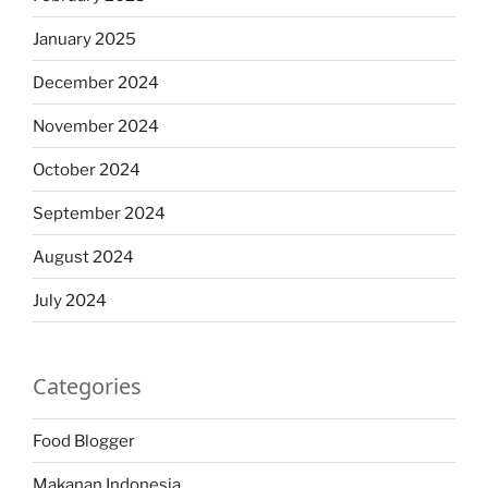
January 2025
December 2024
November 2024
October 2024
September 2024
August 2024
July 2024
Categories
Food Blogger
Makanan Indonesia