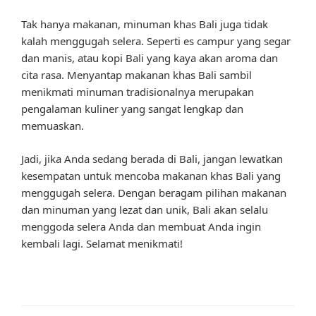
Tak hanya makanan, minuman khas Bali juga tidak
kalah menggugah selera. Seperti es campur yang segar
dan manis, atau kopi Bali yang kaya akan aroma dan
cita rasa. Menyantap makanan khas Bali sambil
menikmati minuman tradisionalnya merupakan
pengalaman kuliner yang sangat lengkap dan
memuaskan.
Jadi, jika Anda sedang berada di Bali, jangan lewatkan
kesempatan untuk mencoba makanan khas Bali yang
menggugah selera. Dengan beragam pilihan makanan
dan minuman yang lezat dan unik, Bali akan selalu
menggoda selera Anda dan membuat Anda ingin
kembali lagi. Selamat menikmati!