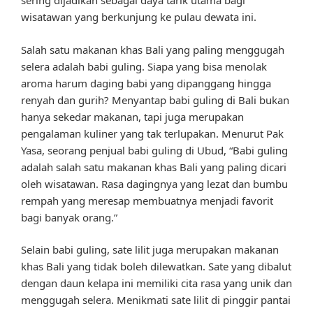
sering dijadikan sebagai daya tarik utama bagi
wisatawan yang berkunjung ke pulau dewata ini.
Salah satu makanan khas Bali yang paling menggugah
selera adalah babi guling. Siapa yang bisa menolak
aroma harum daging babi yang dipanggang hingga
renyah dan gurih? Menyantap babi guling di Bali bukan
hanya sekedar makanan, tapi juga merupakan
pengalaman kuliner yang tak terlupakan. Menurut Pak
Yasa, seorang penjual babi guling di Ubud, “Babi guling
adalah salah satu makanan khas Bali yang paling dicari
oleh wisatawan. Rasa dagingnya yang lezat dan bumbu
rempah yang meresap membuatnya menjadi favorit
bagi banyak orang.”
Selain babi guling, sate lilit juga merupakan makanan
khas Bali yang tidak boleh dilewatkan. Sate yang dibalut
dengan daun kelapa ini memiliki cita rasa yang unik dan
menggugah selera. Menikmati sate lilit di pinggir pantai