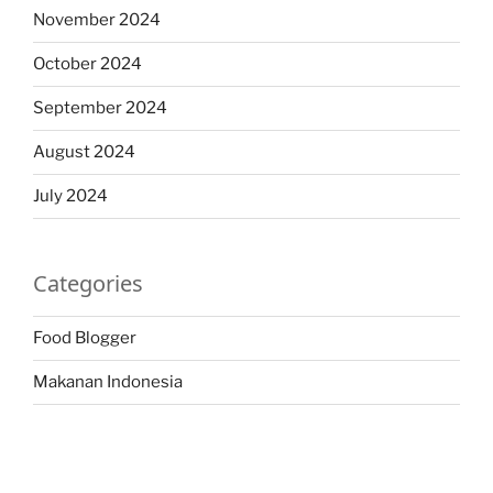
November 2024
October 2024
September 2024
August 2024
July 2024
Categories
Food Blogger
Makanan Indonesia