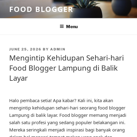
Skip
FOOD BLOGGER
to
content
Menu
POSTED
JUNE 25, 2026
BY
ADMIN
ON
Mengintip Kehidupan Sehari-hari
Food Blogger Lampung di Balik
Layar
Halo pembaca setia! Apa kabar? Kali ini, kita akan
mengintip kehidupan sehari-hari seorang food blogger
Lampung di balik layar. Food blogger memang menjadi
salah satu profesi yang sedang populer belakangan ini.
Mereka seringkali menjadi inspirasi bagi banyak orang