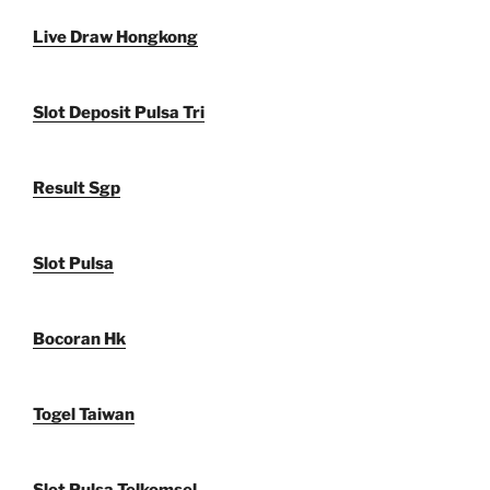
Live Draw Hongkong
Slot Deposit Pulsa Tri
Result Sgp
Slot Pulsa
Bocoran Hk
Togel Taiwan
Slot Pulsa Telkomsel