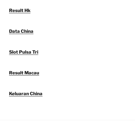
Result Hk
Data China
Slot Pulsa Tri
Result Macau
Keluaran China