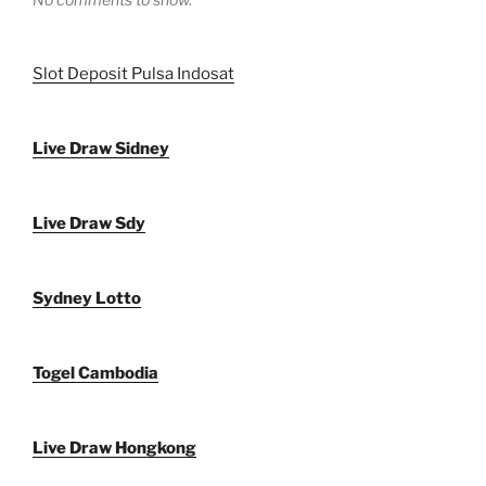
Slot Deposit Pulsa Indosat
Live Draw Sidney
Live Draw Sdy
Sydney Lotto
Togel Cambodia
Live Draw Hongkong