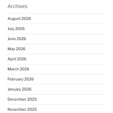
Archives
August 2026
July 2026
June 2026
May 2026
April 2026
March 2026
February 2026
January 2026
December 2025
November 2025