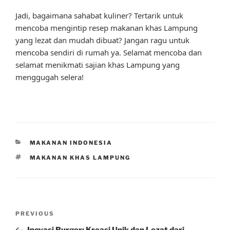
Jadi, bagaimana sahabat kuliner? Tertarik untuk
mencoba mengintip resep makanan khas Lampung
yang lezat dan mudah dibuat? Jangan ragu untuk
mencoba sendiri di rumah ya. Selamat mencoba dan
selamat menikmati sajian khas Lampung yang
menggugah selera!
CATEGORIES
MAKANAN INDONESIA
TAGS
MAKANAN KHAS LAMPUNG
Post
Previous
PREVIOUS
navigation
Post