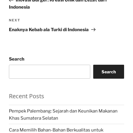
Inovasi Burger: Kreasi Unik dan Lezat dari
Indonesia
Next
NEXT
Post
Enaknya Kebab ala Turki di Indonesia
Search
Search
Recent Posts
Pempek Palembang: Sejarah dan Keunikan Makanan
Khas Sumatera Selatan
Cara Memilih Bahan-Bahan Berkualitas untuk