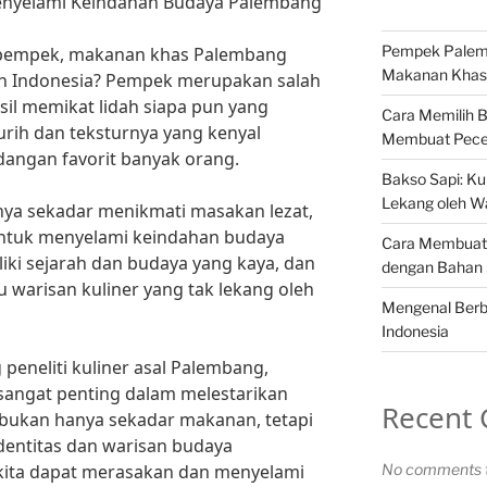
nyelami Keindahan Budaya Palembang
Pempek Palemb
n pempek, makanan khas Palembang
Makanan Khas 
ruh Indonesia? Pempek merupakan salah
asil memikat lidah siapa pun yang
Cara Memilih 
rih dan teksturnya yang kenyal
Membuat Pece
angan favorit banyak orang.
Bakso Sapi: Kul
Lekang oleh W
ya sekadar menikmati masakan lezat,
untuk menyelami keindahan budaya
Cara Membuat 
ki sejarah dan budaya yang kaya, dan
dengan Bahan
warisan kuliner yang tak lekang oleh
Mengenal Berba
Indonesia
peneliti kuliner asal Palembang,
sangat penting dalam melestarikan
Recent
bukan hanya sekadar makanan, tetapi
dentitas dan warisan budaya
kita dapat merasakan dan menyelami
No comments t