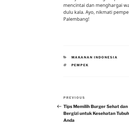
mencintai dan menghargai war
dulu kala. Ayo, nikmati pempe
Palembang!
CATEGORIES
MAKANAN INDONESIA
TAGS
PEMPEK
Post
Previous
PREVIOUS
navigation
Post
Tips Memilih Burger Sehat dan
Bergizi untuk Kesehatan Tubu
Anda