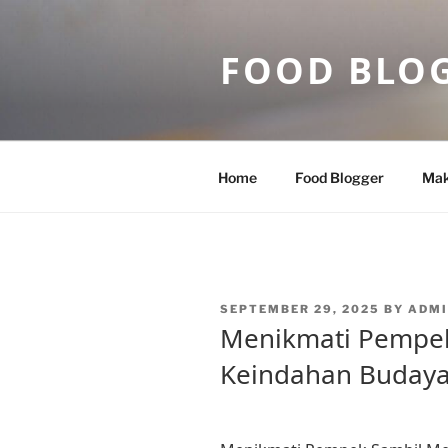
Skip
to
FOOD BLO
content
Home
Food Blogger
Mak
POSTED
SEPTEMBER 29, 2025
BY
ADMI
ON
Menikmati Pempe
Keindahan Buday