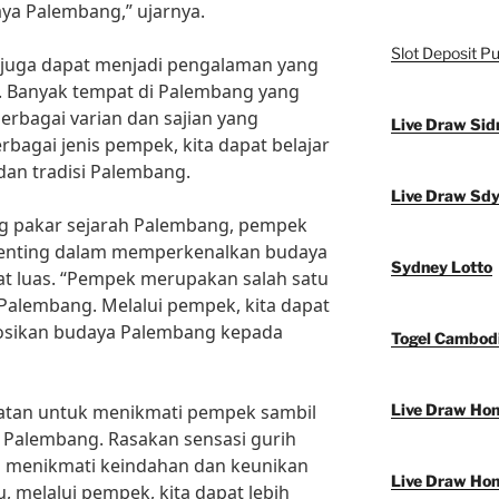
ya Palembang,” ujarnya.
Slot Deposit Pu
k juga dapat menjadi pengalaman yang
 Banyak tempat di Palembang yang
rbagai varian dan sajian yang
Live Draw Sid
bagai jenis pempek, kita dapat belajar
dan tradisi Palembang.
Live Draw Sd
g pakar sejarah Palembang, pempek
penting dalam memperkenalkan budaya
Sydney Lotto
 luas. “Pempek merupakan salah satu
Palembang. Melalui pempek, kita dapat
ikan budaya Palembang kepada
Togel Cambod
patan untuk menikmati pempek sambil
Live Draw Ho
Palembang. Rasakan sensasi gurih
 menikmati keindahan dan keunikan
Live Draw Ho
, melalui pempek, kita dapat lebih