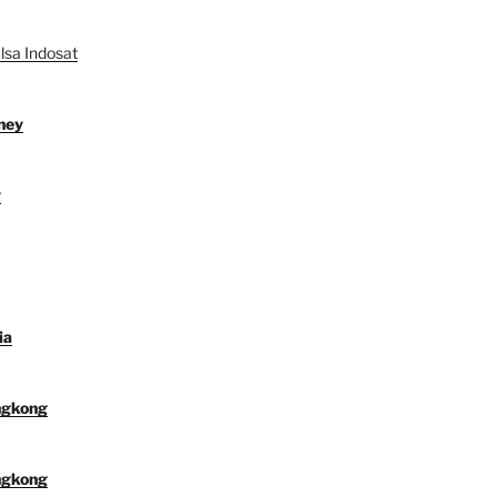
lsa Indosat
ney
y
ia
ngkong
ngkong