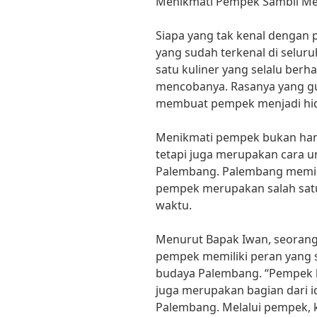
Menikmati Pempek Sambil Me
Siapa yang tak kenal denga
yang sudah terkenal di selu
satu kuliner yang selalu berh
mencobanya. Rasanya yang gu
membuat pempek menjadi hid
Menikmati pempek bukan han
tetapi juga merupakan cara 
Palembang. Palembang memili
pempek merupakan salah satu 
waktu.
Menurut Bapak Iwan, seorang 
pempek memiliki peran yang 
budaya Palembang. “Pempek 
juga merupakan bagian dari i
Palembang. Melalui pempek, 