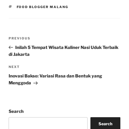
TAGS
FOOD BLOGGER MALANG
Post
Previous
PREVIOUS
navigation
Post
Inilah 5 Tempat Wisata Kuliner Nasi Uduk Terbaik
di Jakarta
Next
NEXT
Post
Inovasi Bakso: Variasi Rasa dan Bentuk yang
Menggoda
Search
Search