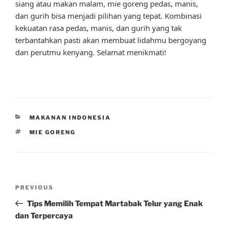
siang atau makan malam, mie goreng pedas, manis,
dan gurih bisa menjadi pilihan yang tepat. Kombinasi
kekuatan rasa pedas, manis, dan gurih yang tak
terbantahkan pasti akan membuat lidahmu bergoyang
dan perutmu kenyang. Selamat menikmati!
CATEGORIES
MAKANAN INDONESIA
TAGS
MIE GORENG
Post
Previous
PREVIOUS
navigation
Post
Tips Memilih Tempat Martabak Telur yang Enak
dan Terpercaya