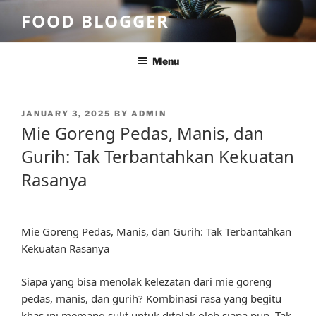
Skip
FOOD BLOGGER
to
content
Menu
POSTED
JANUARY 3, 2025
BY
ADMIN
ON
Mie Goreng Pedas, Manis, dan
Gurih: Tak Terbantahkan Kekuatan
Rasanya
Mie Goreng Pedas, Manis, dan Gurih: Tak Terbantahkan
Kekuatan Rasanya
Siapa yang bisa menolak kelezatan dari mie goreng
pedas, manis, dan gurih? Kombinasi rasa yang begitu
khas ini memang sulit untuk ditolak oleh siapa pun. Tak