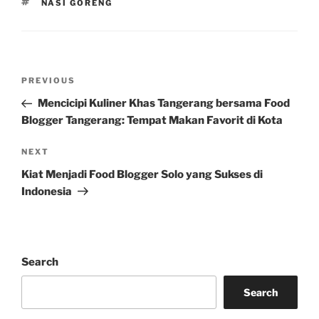
TAGS
NASI GORENG
Post
Previous
PREVIOUS
navigation
Post
Mencicipi Kuliner Khas Tangerang bersama Food
Blogger Tangerang: Tempat Makan Favorit di Kota
Next
NEXT
Post
Kiat Menjadi Food Blogger Solo yang Sukses di
Indonesia
Search
Search