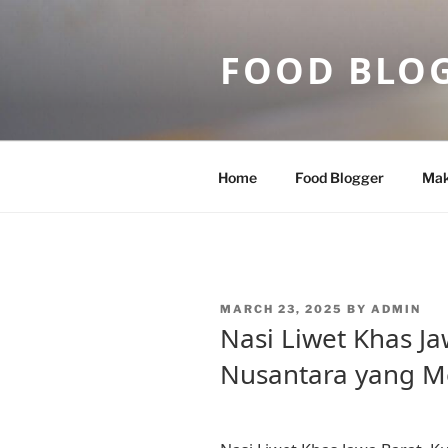
Skip
to
FOOD BLO
content
Home
Food Blogger
Mak
POSTED
MARCH 23, 2025
BY
ADMIN
ON
Nasi Liwet Khas Ja
Nusantara yang M