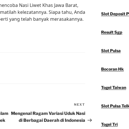
mencoba Nasi Liwet Khas Jawa Barat,
matilah kelezatannya. Siapa tahu, Anda
Slot Deposit P
perti yang telah banyak merasakannya.
Result Sgp
Slot Pulsa
Bocoran Hk
Togel Taiwan
NEXT
Next
Slot Pulsa Tel
Post
alam
Mengenal Ragam Variasi Uduk Nasi
pek
di Berbagai Daerah di Indonesia
Togel Tri