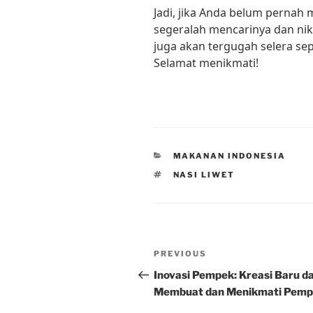
Jadi, jika Anda belum pernah 
segeralah mencarinya dan nik
juga akan tergugah selera se
Selamat menikmati!
CATEGORIES
MAKANAN INDONESIA
TAGS
NASI LIWET
Post
Previous
PREVIOUS
navigation
Post
Inovasi Pempek: Kreasi Baru d
Membuat dan Menikmati Pem