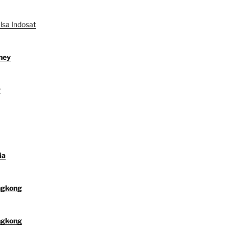
lsa Indosat
ney
y
ia
ngkong
ngkong