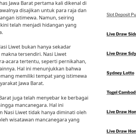
has Jawa Barat pertama kali dikenal di
awalnya disajikan untuk para raja dan
Slot Deposit Pu
dangan istimewa. Namun, seiring
 kini telah menjadi hidangan yang
a.
Live Draw Sid
Nasi Liwet bukan hanya sekadar
 makna tersendiri. Nasi Liwet
Live Draw Sd
ra-acara tertentu, seperti pernikahan,
lainnya. Hal ini menunjukkan bahwa
Sydney Lotto
memang memiliki tempat yang istimewa
yarakat Jawa Barat.
Togel Cambod
a Barat juga telah menyebar ke berbagai
hingga mancanegara. Hal ini
Nasi Liwet tidak hanya diminati oleh
Live Draw Ho
a oleh wisatawan mancanegara yang
Live Draw Ho