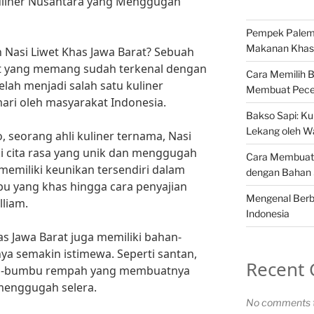
Kuliner Nusantara yang Menggugah
Pempek Palemb
Makanan Khas 
n Nasi Liwet Khas Jawa Barat? Sebuah
at yang memang sudah terkenal dengan
Cara Memilih 
telah menjadi salah satu kuliner
Membuat Pece
ari oleh masyarakat Indonesia.
Bakso Sapi: Kul
Lekang oleh W
 seorang ahli kuliner ternama, Nasi
ki cita rasa yang unik dan menggugah
Cara Membuat 
 memiliki keunikan tersendiri dalam
dengan Bahan
bu yang khas hingga cara penyajian
Mengenal Berba
lliam.
Indonesia
has Jawa Barat juga memiliki bahan-
 semakin istimewa. Seperti santan,
Recent
bu-bumbu rempah yang membuatnya
menggugah selera.
No comments t