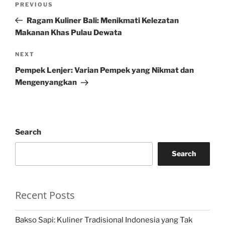
Previous
PREVIOUS
navigation
Post
Ragam Kuliner Bali: Menikmati Kelezatan
Makanan Khas Pulau Dewata
Next
NEXT
Post
Pempek Lenjer: Varian Pempek yang Nikmat dan
Mengenyangkan
Search
Search
Recent Posts
Bakso Sapi: Kuliner Tradisional Indonesia yang Tak