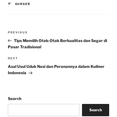
TAGS
GURGER
Post
Previous
PREVIOUS
navigation
Post
Tips Memilih Otak-Otak Berkualitas dan Segar di
Pasar Tradisional
Next
NEXT
Post
Asal Usul Uduk Nasi dan Peranannya dalam Kuliner
Indonesia
Search
Search