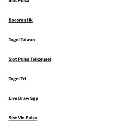
Slot Pulsa
Bocoran Hk
Togel Taiwan
Slot Pulsa Telkomsel
Togel Tri
Live Draw Sgp
Slot Via Pulsa