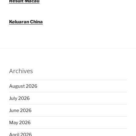
Result Macau
Keluaran China
Archives
August 2026
July 2026
June 2026
May 2026
April 2026