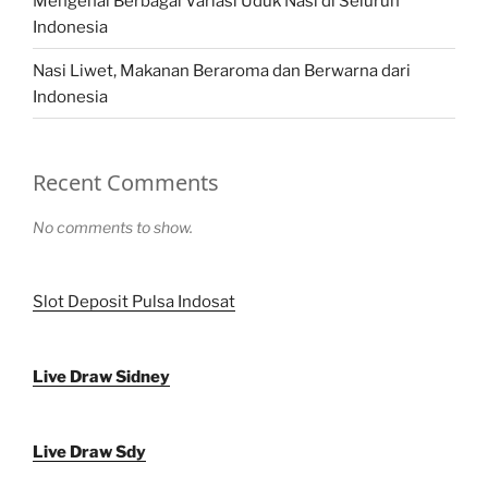
Mengenal Berbagai Variasi Uduk Nasi di Seluruh
Indonesia
Nasi Liwet, Makanan Beraroma dan Berwarna dari
Indonesia
Recent Comments
No comments to show.
Slot Deposit Pulsa Indosat
Live Draw Sidney
Live Draw Sdy