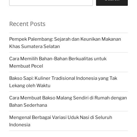
Recent Posts
Pempek Palembang: Sejarah dan Keunikan Makanan
Khas Sumatera Selatan
Cara Memilih Bahan-Bahan Berkualitas untuk
Membuat Pecel
Bakso Sapi: Kuliner Tradisional Indonesia yang Tak
Lekang oleh Waktu
Cara Membuat Bakso Malang Sendiri di Rumah dengan
Bahan Sederhana
Mengenal Berbagai Variasi Uduk Nasi di Seluruh
Indonesia