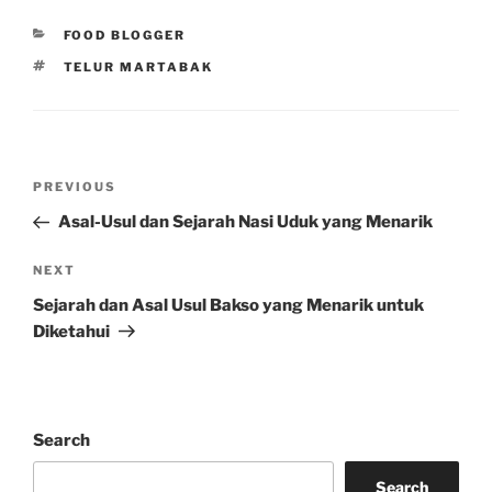
CATEGORIES
FOOD BLOGGER
TAGS
TELUR MARTABAK
Post
Previous
PREVIOUS
navigation
Post
Asal-Usul dan Sejarah Nasi Uduk yang Menarik
Next
NEXT
Post
Sejarah dan Asal Usul Bakso yang Menarik untuk
Diketahui
Search
Search