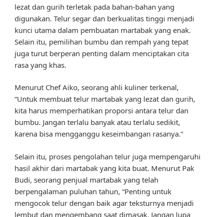
lezat dan gurih terletak pada bahan-bahan yang
digunakan. Telur segar dan berkualitas tinggi menjadi
kunci utama dalam pembuatan martabak yang enak.
Selain itu, pemilihan bumbu dan rempah yang tepat
juga turut berperan penting dalam menciptakan cita
rasa yang khas.
Menurut Chef Aiko, seorang ahli kuliner terkenal,
“Untuk membuat telur martabak yang lezat dan gurih,
kita harus memperhatikan proporsi antara telur dan
bumbu. Jangan terlalu banyak atau terlalu sedikit,
karena bisa mengganggu keseimbangan rasanya.”
Selain itu, proses pengolahan telur juga mempengaruhi
hasil akhir dari martabak yang kita buat. Menurut Pak
Budi, seorang penjual martabak yang telah
berpengalaman puluhan tahun, “Penting untuk
mengocok telur dengan baik agar teksturnya menjadi
lembut dan mengembang saat dimasak. Jangan lupa