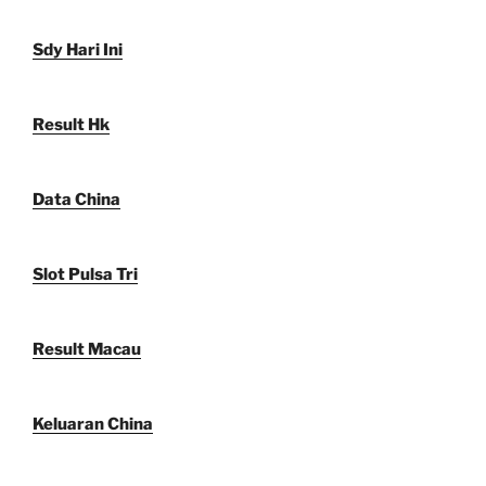
Sdy Hari Ini
Result Hk
Data China
Slot Pulsa Tri
Result Macau
Keluaran China