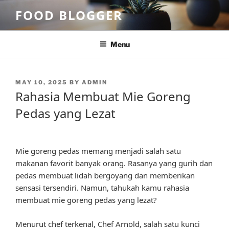
Skip
FOOD BLOGGER
to
content
Menu
POSTED
MAY 10, 2025
BY
ADMIN
ON
Rahasia Membuat Mie Goreng
Pedas yang Lezat
Mie goreng pedas memang menjadi salah satu
makanan favorit banyak orang. Rasanya yang gurih dan
pedas membuat lidah bergoyang dan memberikan
sensasi tersendiri. Namun, tahukah kamu rahasia
membuat mie goreng pedas yang lezat?
Menurut chef terkenal, Chef Arnold, salah satu kunci