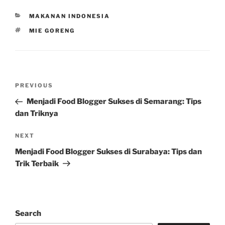
CATEGORIES
MAKANAN INDONESIA
TAGS
MIE GORENG
Post
Previous
PREVIOUS
navigation
Post
Menjadi Food Blogger Sukses di Semarang: Tips
dan Triknya
Next
NEXT
Post
Menjadi Food Blogger Sukses di Surabaya: Tips dan
Trik Terbaik
Search