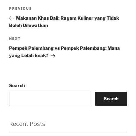
Post
Previous
PREVIOUS
navigation
Post
Makanan Khas Bali: Ragam Kuliner yang Tidak
Boleh Dilewatkan
Next
NEXT
Post
Pempek Palembang vs Pempek Palembang: Mana
yang Lebih Enak?
Search
Search
Recent Posts