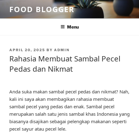
Skip
FOOD BLOGGER
to
content
Menu
POSTED
APRIL 20, 2025
BY
ADMIN
ON
Rahasia Membuat Sambal Pecel
Pedas dan Nikmat
Anda suka makan sambal pecel pedas dan nikmat? Nah,
kali ini saya akan membagikan rahasia membuat
sambal pecel yang pedas dan enak. Sambal pecel
merupakan salah satu jenis sambal khas Indonesia yang
biasanya disajikan sebagai pelengkap makanan seperti
pecel sayur atau pecel lele.