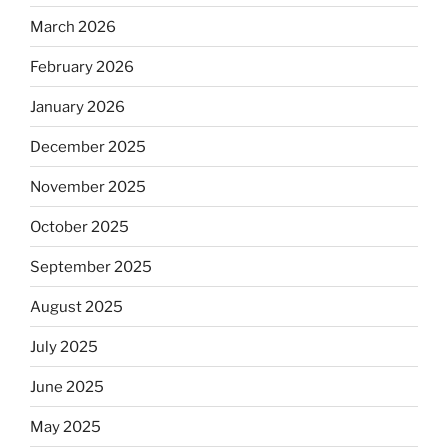
March 2026
February 2026
January 2026
December 2025
November 2025
October 2025
September 2025
August 2025
July 2025
June 2025
May 2025