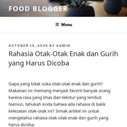
Skip
FOOD BLOGGER
to
content
Menu
POSTED
OCTOBER 15, 2025
BY
ADMIN
ON
Rahasia Otak-Otak Enak dan Gurih
yang Harus Dicoba
Siapa yang tidak suka otak-otak enak dan gurih?
Makanan ini memang menjadi favorit banyak orang
karena rasa yang khas dan tekstur yang lembut.
Namun, tahukah Anda bahwa ada rahasia di balik
kelezatan otak-otak ini? Simak artikel ini untuk
mengetahui rahasia otak-otak enak dan gurih yang
harus dicoba.