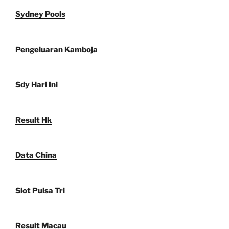
Sydney Pools
Pengeluaran Kamboja
Sdy Hari Ini
Result Hk
Data China
Slot Pulsa Tri
Result Macau