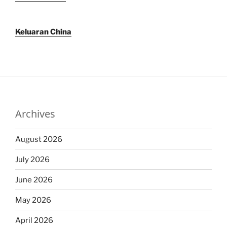
Keluaran China
Archives
August 2026
July 2026
June 2026
May 2026
April 2026