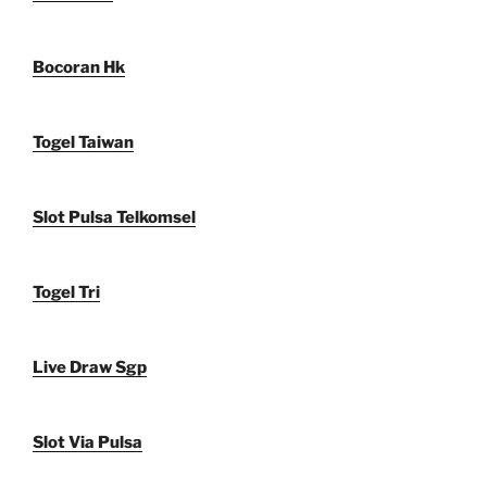
Bocoran Hk
Togel Taiwan
Slot Pulsa Telkomsel
Togel Tri
Live Draw Sgp
Slot Via Pulsa