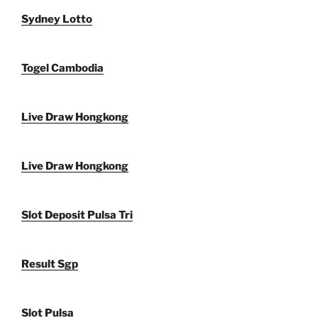
Sydney Lotto
Togel Cambodia
Live Draw Hongkong
Live Draw Hongkong
Slot Deposit Pulsa Tri
Result Sgp
Slot Pulsa