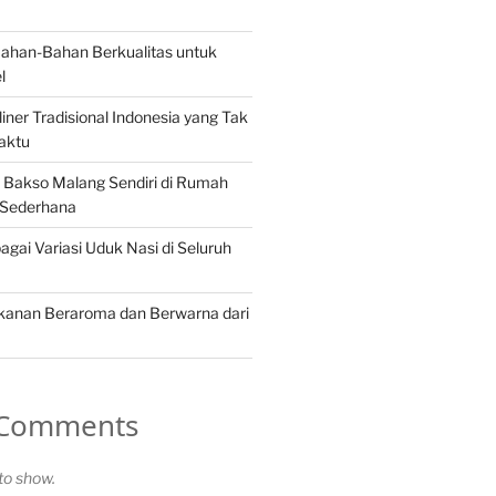
Bahan-Bahan Berkualitas untuk
l
iner Tradisional Indonesia yang Tak
aktu
Bakso Malang Sendiri di Rumah
 Sederhana
gai Variasi Uduk Nasi di Seluruh
akanan Beraroma dan Berwarna dari
 Comments
o show.