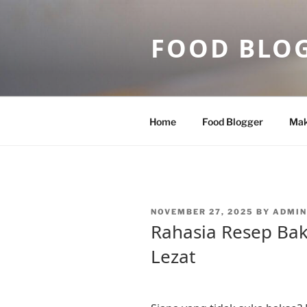
Skip
to
FOOD BLO
content
Home
Food Blogger
Mak
POSTED
NOVEMBER 27, 2025
BY
ADMIN
ON
Rahasia Resep Ba
Lezat