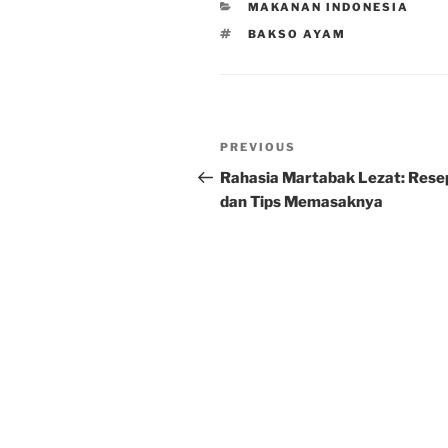
CATEGORIES
MAKANAN INDONESIA
TAGS
BAKSO AYAM
Post
Previous
PREVIOUS
navigation
Post
Rahasia Martabak Lezat: Rese
dan Tips Memasaknya