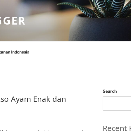
GGER
anan Indonesia
Search
kso Ayam Enak dan
Recent 