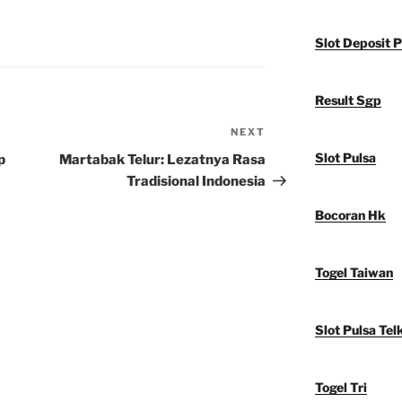
Slot Deposit P
Result Sgp
NEXT
Next
Post
Slot Pulsa
p
Martabak Telur: Lezatnya Rasa
Tradisional Indonesia
Bocoran Hk
Togel Taiwan
Slot Pulsa Tel
Togel Tri