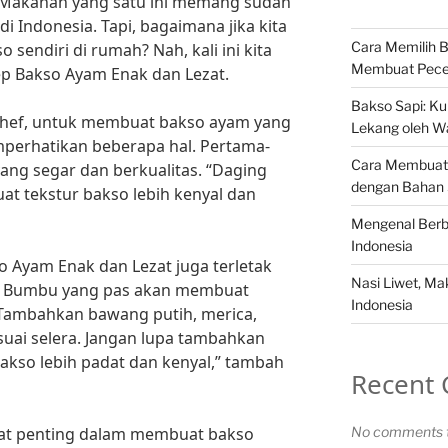
? Makanan yang satu ini memang sudah
i Indonesia. Tapi, bagaimana jika kita
Cara Memilih 
endiri di rumah? Nah, kali ini kita
Membuat Pece
p Bakso Ayam Enak dan Lezat.
Bakso Sapi: Kul
 Chef, untuk membuat bakso ayam yang
Lekang oleh W
emperhatikan beberapa hal. Pertama-
Cara Membuat 
ng segar dan berkualitas. “Daging
dengan Bahan
t tekstur bakso lebih kenyal dan
Mengenal Berba
Indonesia
so Ayam Enak dan Lezat juga terletak
Nasi Liwet, M
. Bumbu yang pas akan membuat
Indonesia
Tambahkan bawang putih, merica,
uai selera. Jangan lupa tambahkan
bakso lebih padat dan kenyal,” tambah
Recent
gat penting dalam membuat bakso
No comments t