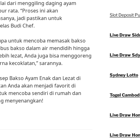
lai dari menggiling daging ayam
r rata. “Proses ini akan
Slot Deposit Pu
anya, jadi pastikan untuk
elas Budi Chef.
Live Draw Sid
 lupa untuk mencoba memasak bakso
ebus bakso dalam air mendidih hingga
lebih lezat, Anda juga bisa menggoreng
Live Draw Sd
na kecoklatan,” sarannya.
Sydney Lotto
sep Bakso Ayam Enak dan Lezat di
an Anda akan menjadi favorit di
untuk mencoba sendiri di rumah dan
Togel Cambod
ng menyenangkan!
Live Draw Ho
Live Draw Ho