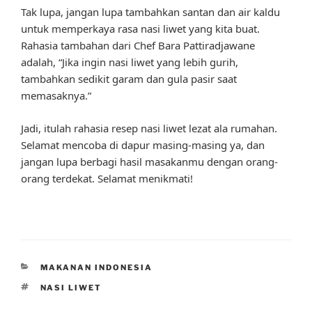
Tak lupa, jangan lupa tambahkan santan dan air kaldu
untuk memperkaya rasa nasi liwet yang kita buat.
Rahasia tambahan dari Chef Bara Pattiradjawane
adalah, “Jika ingin nasi liwet yang lebih gurih,
tambahkan sedikit garam dan gula pasir saat
memasaknya.”
Jadi, itulah rahasia resep nasi liwet lezat ala rumahan.
Selamat mencoba di dapur masing-masing ya, dan
jangan lupa berbagi hasil masakanmu dengan orang-
orang terdekat. Selamat menikmati!
CATEGORIES
MAKANAN INDONESIA
TAGS
NASI LIWET