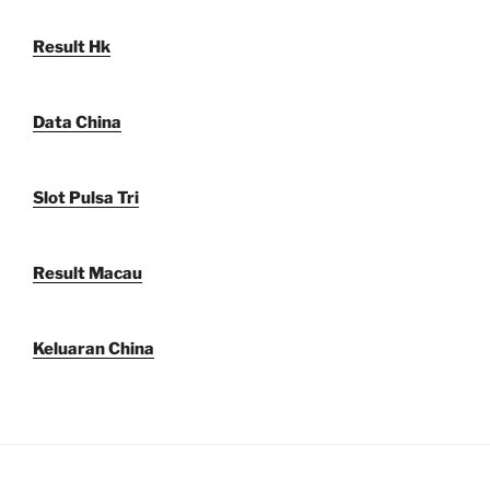
Result Hk
Data China
Slot Pulsa Tri
Result Macau
Keluaran China