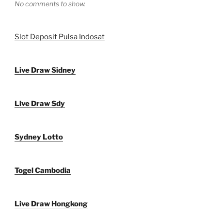
No comments to show.
Slot Deposit Pulsa Indosat
Live Draw Sidney
Live Draw Sdy
Sydney Lotto
Togel Cambodia
Live Draw Hongkong