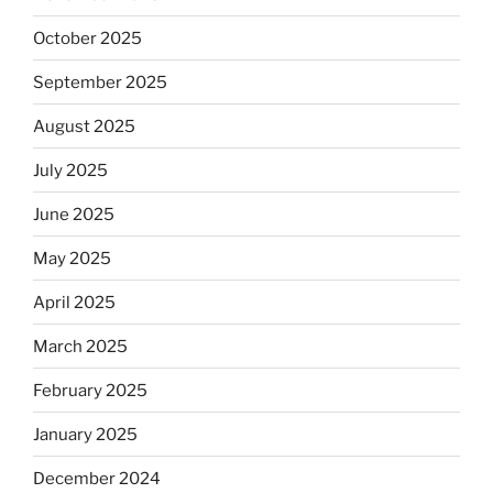
October 2025
September 2025
August 2025
July 2025
June 2025
May 2025
April 2025
March 2025
February 2025
January 2025
December 2024