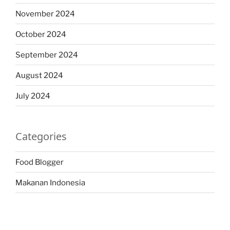
November 2024
October 2024
September 2024
August 2024
July 2024
Categories
Food Blogger
Makanan Indonesia