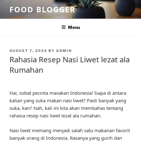
Skip
FOOD BLOGGER
to
content
Menu
POSTED
AUGUST 7, 2024
BY
ADMIN
ON
Rahasia Resep Nasi Liwet lezat ala
Rumahan
Hai, sobat pecinta masakan Indonesia! Siapa di antara
kalian yang suka makan nasi liwet? Pasti banyak yang
suka, kan? Nah, kali ini kita akan membahas tentang
rahasia resep nasi liwet lezat ala rumahan.
Nasi liwet memang menjadi salah satu makanan favorit
banyak orang di Indonesia. Rasanya yang gurih dan