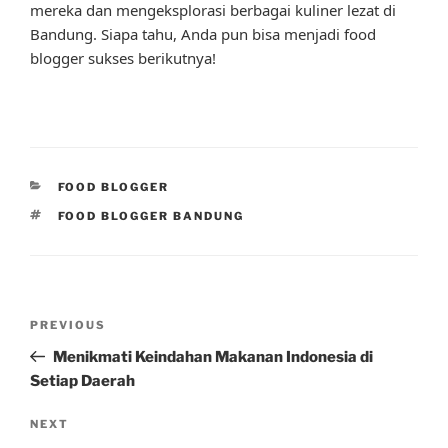
mereka dan mengeksplorasi berbagai kuliner lezat di
Bandung. Siapa tahu, Anda pun bisa menjadi food
blogger sukses berikutnya!
CATEGORIES
FOOD BLOGGER
TAGS
FOOD BLOGGER BANDUNG
Post
Previous
PREVIOUS
navigation
Post
Menikmati Keindahan Makanan Indonesia di
Setiap Daerah
Next
NEXT