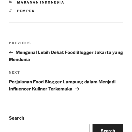
CATEGORIES
MAKANAN INDONESIA
TAGS
PEMPEK
Post
Previous
PREVIOUS
navigation
Post
Mengenal Lebih Dekat Food Blogger Jakarta yang
Mendunia
Next
NEXT
Post
Perjalanan Food Blogger Lampung dalam Menjadi
Influencer Kuliner Terkemuka
Search
Search