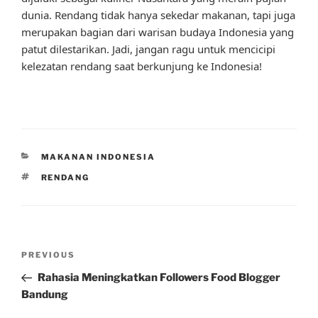
dunia. Rendang tidak hanya sekedar makanan, tapi juga
merupakan bagian dari warisan budaya Indonesia yang
patut dilestarikan. Jadi, jangan ragu untuk mencicipi
kelezatan rendang saat berkunjung ke Indonesia!
CATEGORIES
MAKANAN INDONESIA
TAGS
RENDANG
Post
Previous
PREVIOUS
navigation
Post
Rahasia Meningkatkan Followers Food Blogger
Bandung