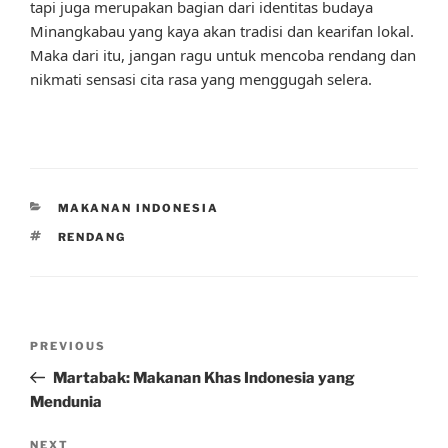
tapi juga merupakan bagian dari identitas budaya
Minangkabau yang kaya akan tradisi dan kearifan lokal.
Maka dari itu, jangan ragu untuk mencoba rendang dan
nikmati sensasi cita rasa yang menggugah selera.
CATEGORIES
MAKANAN INDONESIA
TAGS
RENDANG
Post
Previous
PREVIOUS
navigation
Post
Martabak: Makanan Khas Indonesia yang
Mendunia
Next
NEXT