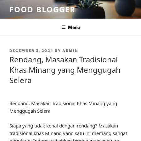
Skip
FOOD BLOGGER
to
content
Menu
POSTED
DECEMBER 3, 2024
BY
ADMIN
ON
Rendang, Masakan Tradisional
Khas Minang yang Menggugah
Selera
Rendang, Masakan Tradisional Khas Minang yang
Menggugah Selera
Siapa yang tidak kenal dengan rendang? Masakan
tradisional khas Minang yang satu ini memang sangat
populer di Indonesia bahkan hingga mancanegara.