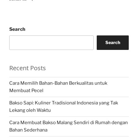
Search
Search
Recent Posts
Cara Memilih Bahan-Bahan Berkualitas untuk
Membuat Pecel
Bakso Sapi: Kuliner Tradisional Indonesia yang Tak
Lekang oleh Waktu
Cara Membuat Bakso Malang Sendiri di Rumah dengan
Bahan Sederhana