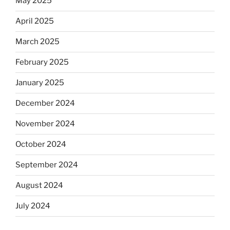
May 2025
April 2025
March 2025
February 2025
January 2025
December 2024
November 2024
October 2024
September 2024
August 2024
July 2024