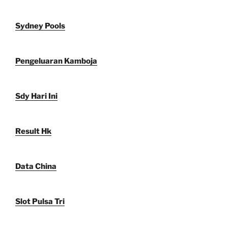
Sydney Pools
Pengeluaran Kamboja
Sdy Hari Ini
Result Hk
Data China
Slot Pulsa Tri