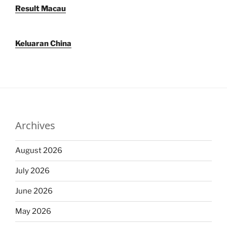
Result Macau
Keluaran China
Archives
August 2026
July 2026
June 2026
May 2026