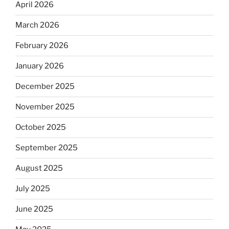
April 2026
March 2026
February 2026
January 2026
December 2025
November 2025
October 2025
September 2025
August 2025
July 2025
June 2025