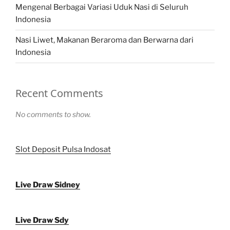
Mengenal Berbagai Variasi Uduk Nasi di Seluruh
Indonesia
Nasi Liwet, Makanan Beraroma dan Berwarna dari
Indonesia
Recent Comments
No comments to show.
Slot Deposit Pulsa Indosat
Live Draw Sidney
Live Draw Sdy