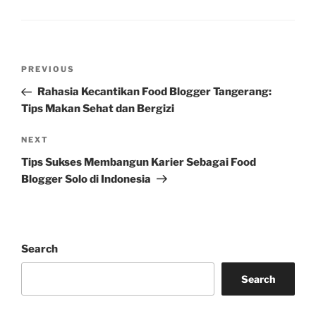
Post
Previous
PREVIOUS
navigation
Post
Rahasia Kecantikan Food Blogger Tangerang:
Tips Makan Sehat dan Bergizi
Next
NEXT
Post
Tips Sukses Membangun Karier Sebagai Food
Blogger Solo di Indonesia
Search
Search