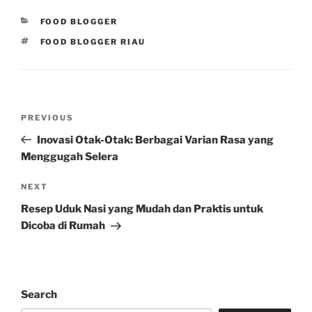
CATEGORIES
FOOD BLOGGER
TAGS
FOOD BLOGGER RIAU
Post
Previous
PREVIOUS
navigation
Post
Inovasi Otak-Otak: Berbagai Varian Rasa yang
Menggugah Selera
Next
NEXT
Post
Resep Uduk Nasi yang Mudah dan Praktis untuk
Dicoba di Rumah
Search