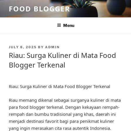
Skip
FOOD BLOGGER
to
content
Menu
POSTED
JULY 8, 2025
BY
ADMIN
ON
Riau: Surga Kuliner di Mata Food
Blogger Terkenal
Riau: Surga Kuliner di Mata Food Blogger Terkenal
Riau memang dikenal sebagai surganya kuliner di mata
para food blogger terkenal. Dengan kekayaan rempah-
rempah dan bumbu tradisional yang khas, daerah ini
menjadi destinasi favorit bagi para penikmat kuliner
yang ingin merasakan cita rasa autentik Indonesia.