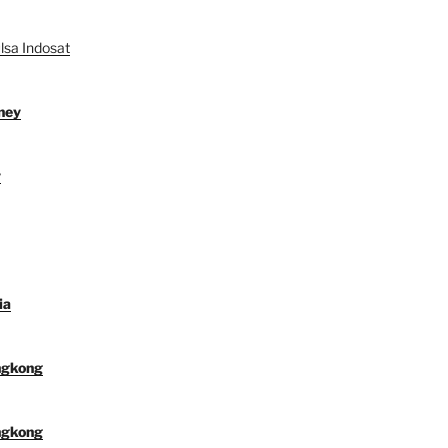
lsa Indosat
ney
y
ia
ngkong
ngkong