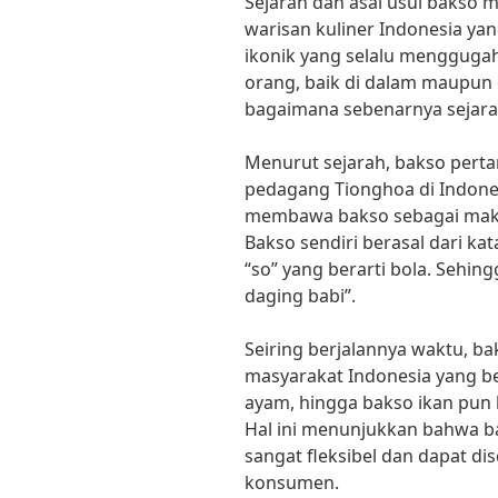
Sejarah dan asal usul bakso 
warisan kuliner Indonesia yan
ikonik yang selalu menggugah 
orang, baik di dalam maupun 
bagaimana sebenarnya sejarah
Menurut sejarah, bakso perta
pedagang Tionghoa di Indone
membawa bakso sebagai makan
Bakso sendiri berasal dari kat
“so” yang berarti bola. Sehing
daging babi”.
Seiring berjalannya waktu, ba
masyarakat Indonesia yang be
ayam, hingga bakso ikan pun k
Hal ini menunjukkan bahwa 
sangat fleksibel dan dapat d
konsumen.