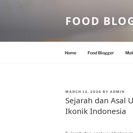
Skip
to
FOOD BLO
content
Home
Food Blogger
Mak
POSTED
MARCH 12, 2026
BY
ADMIN
ON
Sejarah dan Asal 
Ikonik Indonesia