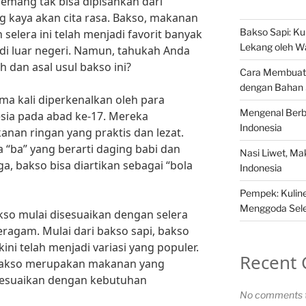
memang tak bisa dipisahkan dari
g kaya akan cita rasa. Bakso, makanan
Bakso Sapi: Kul
selera ini telah menjadi favorit banyak
Lekang oleh W
di luar negeri. Namun, tahukah Anda
 dan asal usul bakso ini?
Cara Membuat 
dengan Bahan
ma kali diperkenalkan oleh para
Mengenal Berba
sia pada abad ke-17. Mereka
Indonesia
an ringan yang praktis dan lezat.
a “ba” yang berarti daging babi dan
Nasi Liwet, M
ga, bakso bisa diartikan sebagai “bola
Indonesia
Pempek: Kuliner
Menggoda Sel
kso mulai disesuaikan dengan selera
ragam. Mulai dari bakso sapi, bakso
ini telah menjadi variasi yang populer.
Recent
bakso merupakan makanan yang
isesuaikan dengan kebutuhan
No comments t