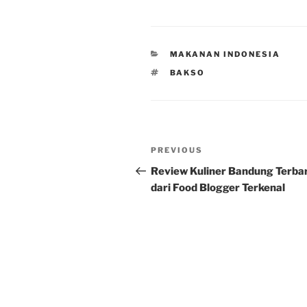
CATEGORIES
MAKANAN INDONESIA
TAGS
BAKSO
Post
Previous
PREVIOUS
navigation
Post
Review Kuliner Bandung Terba
dari Food Blogger Terkenal