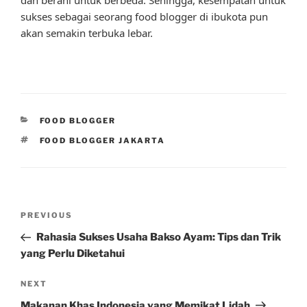
sukses sebagai seorang food blogger di ibukota pun
akan semakin terbuka lebar.
CATEGORIES
FOOD BLOGGER
TAGS
FOOD BLOGGER JAKARTA
Post
Previous
PREVIOUS
navigation
Post
Rahasia Sukses Usaha Bakso Ayam: Tips dan Trik
yang Perlu Diketahui
Next
NEXT
Post
Makanan Khas Indonesia yang Memikat Lidah