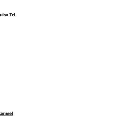
ulsa Tri
komsel