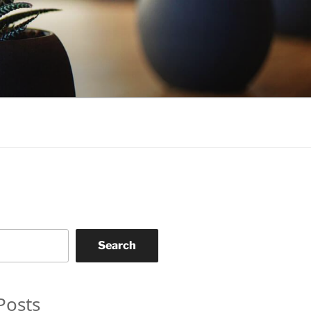
Search
Posts