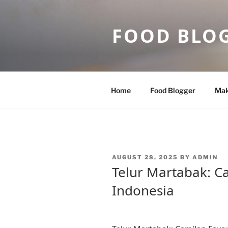
Skip
to
FOOD BLO
content
Home
Food Blogger
Mak
POSTED
AUGUST 28, 2025
BY
ADMIN
ON
Telur Martabak: C
Indonesia