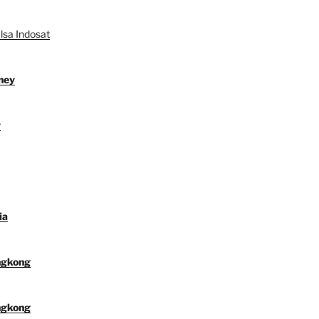
lsa Indosat
ney
y
ia
ngkong
ngkong