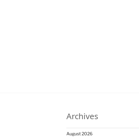
Archives
August 2026