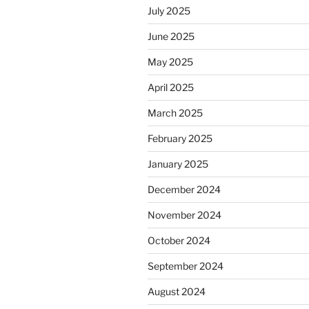
July 2025
June 2025
May 2025
April 2025
March 2025
February 2025
January 2025
December 2024
November 2024
October 2024
September 2024
August 2024