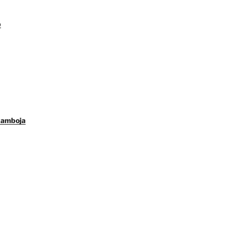
p
Kamboja