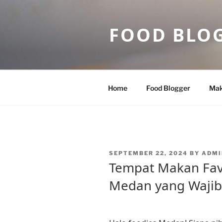
Skip
to
FOOD BLO
content
Home
Food Blogger
Mak
POSTED
SEPTEMBER 22, 2024
BY
ADMI
ON
Tempat Makan Fav
Medan yang Wajib