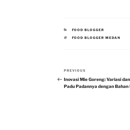
CATEGORIES
FOOD BLOGGER
TAGS
FOOD BLOGGER MEDAN
Post
Previous
PREVIOUS
navigation
Post
Inovasi Mie Goreng: Variasi dan
Padu Padannya dengan Bahan 