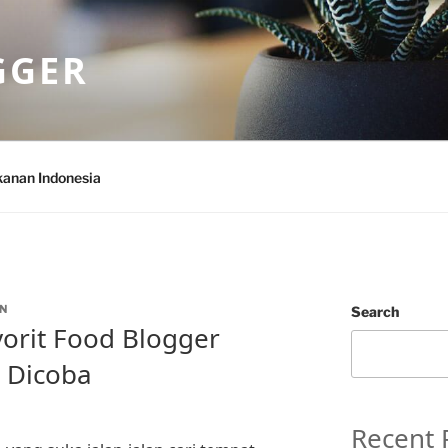
GGER
anan Indonesia
N
Search
orit Food Blogger
 Dicoba
Recent 