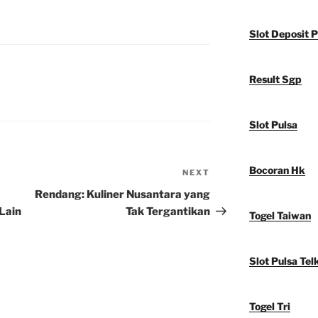
Slot Deposit P
Result Sgp
Slot Pulsa
Bocoran Hk
NEXT
Next
Post
Rendang: Kuliner Nusantara yang
Lain
Tak Tergantikan
Togel Taiwan
Slot Pulsa Tel
Togel Tri