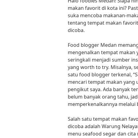
Halo foodies Medan! Siapa nih
makan favorit di kota ini? Pas
suka mencoba makanan-makanan
tentang tempat makan favori
dicoba.
Food blogger Medan memang 
mengenalkan tempat makan ya
seringkali menjadi sumber in
yang worth to try. Misalnya, 
satu food blogger terkenal, “S
mencari tempat makan yang u
pengikut saya. Ada banyak te
belum banyak orang tahu, jad
memperkenalkannya melalui b
Salah satu tempat makan favo
dicoba adalah Warung Nelaya
menu seafood segar dan cita 